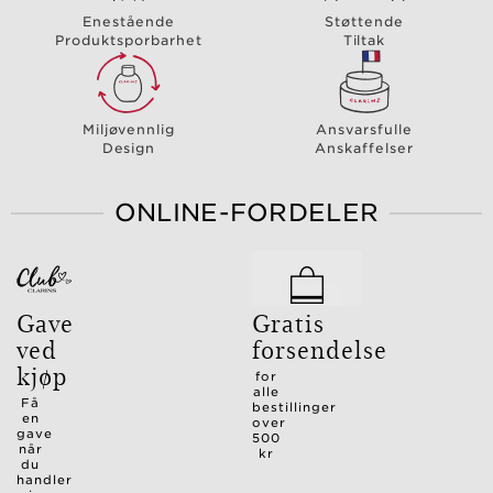
Enestående
Støttende
Produktsporbarhet
Tiltak
Miljøvennlig
Ansvarsfulle
Design
Anskaffelser
ONLINE-FORDELER
Gave
Gratis
ved
forsendelse
kjøp
for
alle
Få
bestillinger
en
over
gave
500
når
kr
du
handler