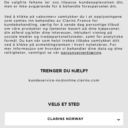
De valgfrie feltene lar oss tilpasse kundeopplevelsen din,
men er ikke avgjørende for å behandle forespørselen din.
Ved å klikke på «abonner» samtykker du i at opplysningene
som samles inn behandles av Clarins France for
kundebehandling, særlig for å sende deg personlige tilbud
om våre produkter og tjenester basert på dine kjøpsvaner,
din atferd og/eller dine interesser, inkludert visning på
sosiale medier og tredjepartsnettsteder, samt for analytiske
formål. Du kan når som helst trekke tilbake samtykket ditt
ved å klikke på avmeldingslenken i hvert nyhetsbrev. For
mer informasjon om hvordan vi behandler dine data og dine
rettigheter, vennligst se vår
personvernerklæring
.
TRENGER DU HJELP?
kundeservice-no@online.clarins.com
VELG ET STED
CLARINS NORWAY