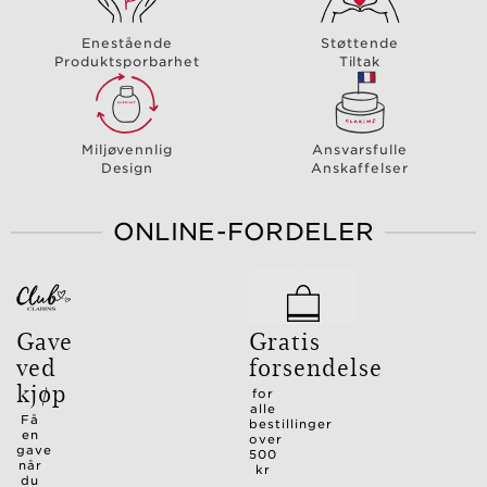
Enestående
Støttende
Produktsporbarhet
Tiltak
Miljøvennlig
Ansvarsfulle
Design
Anskaffelser
ONLINE-FORDELER
Gave
Gratis
ved
forsendelse
kjøp
for
alle
Få
bestillinger
en
over
gave
500
når
kr
du