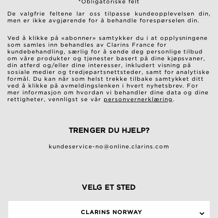
*Obligatoriske felt
De valgfrie feltene lar oss tilpasse kundeopplevelsen din,
men er ikke avgjørende for å behandle forespørselen din.
Ved å klikke på «abonner» samtykker du i at opplysningene
som samles inn behandles av Clarins France for
kundebehandling, særlig for å sende deg personlige tilbud
om våre produkter og tjenester basert på dine kjøpsvaner,
din atferd og/eller dine interesser, inkludert visning på
sosiale medier og tredjepartsnettsteder, samt for analytiske
formål. Du kan når som helst trekke tilbake samtykket ditt
ved å klikke på avmeldingslenken i hvert nyhetsbrev. For
mer informasjon om hvordan vi behandler dine data og dine
rettigheter, vennligst se vår
personvernerklæring
.
TRENGER DU HJELP?
kundeservice-no@online.clarins.com
VELG ET STED
CLARINS NORWAY