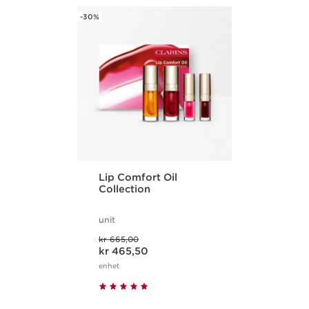
-30%
HOPP TIL INNHOLD
Lip Comfort Oil
Collection
unit
Tidligere pris kr 665,00
kr 665,00
Nåværende pris kr 465,50
kr 465,50
enhet