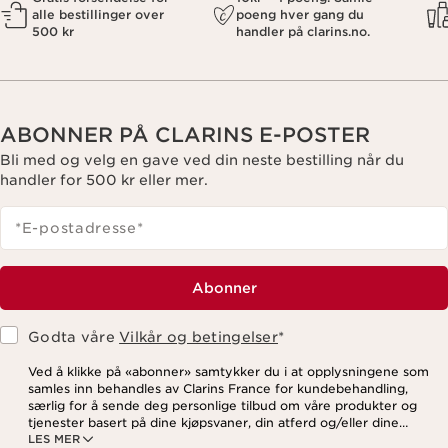
alle bestillinger over
poeng hver gang du
500 kr
handler på clarins.no.
ABONNER PÅ CLARINS E-POSTER
Bli med og velg en gave ved din neste bestilling når du
handler for 500 kr eller mer.
*E-postadresse
*
Abonner
Godta våre
Vilkår og betingelser
*
Ved å klikke på «abonner» samtykker du i at opplysningene som
samles inn behandles av Clarins France for kundebehandling,
særlig for å sende deg personlige tilbud om våre produkter og
tjenester basert på dine kjøpsvaner, din atferd og/eller dine
LES MER
interesser, inkludert visning på sosiale medier og