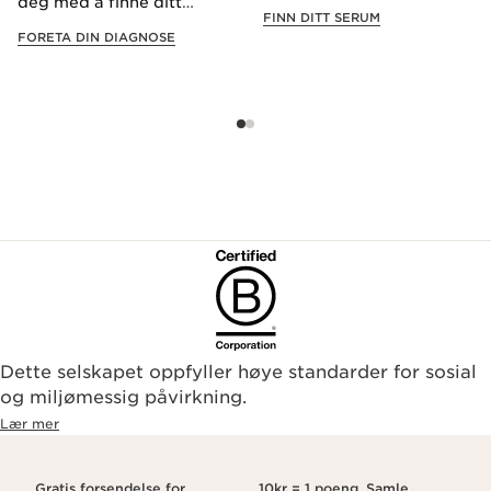
deg med å finne ditt
FINN DITT SERUM
ideelle skjønnhetssett,
FORETA DIN DIAGNOSE
uansett hvilken smak
du har.
Dette selskapet oppfyller høye standarder for sosial
og miljømessig påvirkning.
Lær mer
Gratis forsendelse for
10kr = 1 poeng. Samle