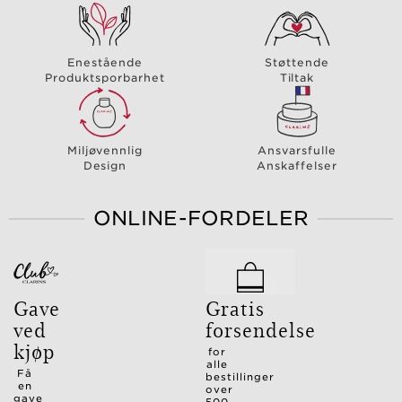
Enestående
Støttende
Produktsporbarhet
Tiltak
Miljøvennlig
Ansvarsfulle
Design
Anskaffelser
ONLINE-FORDELER
Gave
Gratis
ved
forsendelse
kjøp
for
alle
Få
bestillinger
en
over
gave