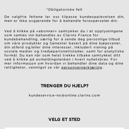
*Obligatoriske felt
De valgfrie feltene lar oss tilpasse kundeopplevelsen din,
men er ikke avgjørende for å behandle forespørselen din.
Ved å klikke på «abonner» samtykker du i at opplysningene
som samles inn behandles av Clarins France for
kundebehandling, særlig for å sende deg personlige tilbud
om våre produkter og tjenester basert på dine kjøpsvaner,
din atferd og/eller dine interesser, inkludert visning på
sosiale medier og tredjepartsnettsteder, samt for analytiske
formål. Du kan når som helst trekke tilbake samtykket ditt
ved å klikke på avmeldingslenken i hvert nyhetsbrev. For
mer informasjon om hvordan vi behandler dine data og dine
rettigheter, vennligst se vår
personvernerklæring
.
TRENGER DU HJELP?
kundeservice-no@online.clarins.com
VELG ET STED