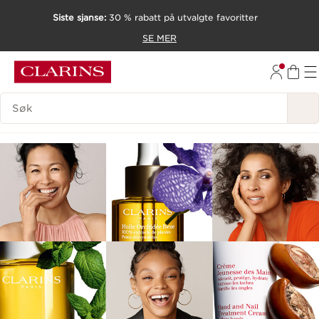
Siste sjanse:
30 % rabatt på utvalgte favoritter
HOPP TIL INNHOLD
SE MER
GÅ TIL BUNNTEKST
SØK FORKLARING