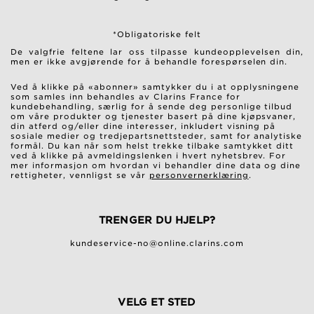
*Obligatoriske felt
De valgfrie feltene lar oss tilpasse kundeopplevelsen din,
men er ikke avgjørende for å behandle forespørselen din.
Ved å klikke på «abonner» samtykker du i at opplysningene
som samles inn behandles av Clarins France for
kundebehandling, særlig for å sende deg personlige tilbud
om våre produkter og tjenester basert på dine kjøpsvaner,
din atferd og/eller dine interesser, inkludert visning på
sosiale medier og tredjepartsnettsteder, samt for analytiske
formål. Du kan når som helst trekke tilbake samtykket ditt
ved å klikke på avmeldingslenken i hvert nyhetsbrev. For
mer informasjon om hvordan vi behandler dine data og dine
rettigheter, vennligst se vår
personvernerklæring
.
TRENGER DU HJELP?
kundeservice-no@online.clarins.com
VELG ET STED