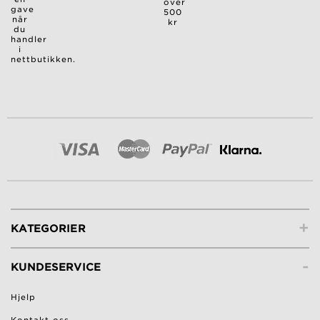
over
gave
500
når
kr
du
handler
i
nettbutikken.
+
KATEGORIER
-
KUNDESERVICE
Hjelp
Kontakt oss