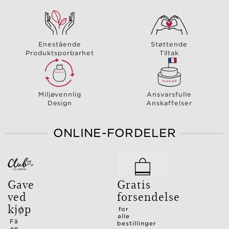
Enestående
Støttende
Produktsporbarhet
Tiltak
Miljøvennlig
Ansvarsfulle
Design
Anskaffelser
ONLINE-FORDELER
Gave
Gratis
ved
forsendelse
kjøp
for
alle
Få
bestillinger
en