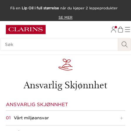
Få en
Lip Oil i full størrelse
når du kjøper 2 leppeprodukter
HOPP TIL INNHOLD
SE MER
GÅ TIL BUNNTEKST
SØK FORKLARING
Ansvarlig Skjønnhet
ANSVARLIG SKJØNNHET
Vårt miljøansvar