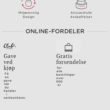
Miljøvennlig
Ansvarsfulle
Design
Anskaffelser
ONLINE-FORDELER
Gave
Gratis
ved
forsendelse
kjøp
for
alle
Få
bestillinger
en
over
gave
500
når
kr
du
handler
i
nettbutikken.