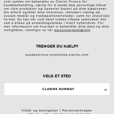
som samles inn behandles av Clarins France for
kundebehandling, særlig for å sende deg personlige tilbud
om våre produkter og tjenester basert på dine kjøpsvaner,
din atferd og/eller dine interesser, inkludert visning på
sosiale medier og tredjepartsnettsteder, samt for analytiske
formål. Du kan når som helst trekke tilbake samtykket ditt
ved å klikke på avmeldingslenken i hvert nyhetsbrev. For
mer informasjon om hvordan vi behandler dine data og dine
rettigheter, vennligst se vår
personvernerklæring
.
TRENGER DU HJELP?
kundeservice-no@online.clarins.com
VELG ET STED
CLARINS NORWAY
Vilkår og betingelser
|
Personvernregler