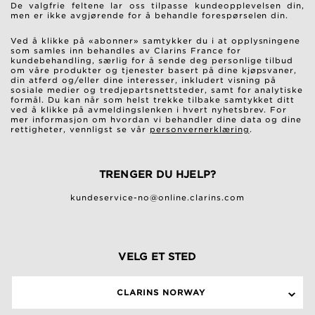
De valgfrie feltene lar oss tilpasse kundeopplevelsen din,
men er ikke avgjørende for å behandle forespørselen din.
Ved å klikke på «abonner» samtykker du i at opplysningene
som samles inn behandles av Clarins France for
kundebehandling, særlig for å sende deg personlige tilbud
om våre produkter og tjenester basert på dine kjøpsvaner,
din atferd og/eller dine interesser, inkludert visning på
sosiale medier og tredjepartsnettsteder, samt for analytiske
formål. Du kan når som helst trekke tilbake samtykket ditt
ved å klikke på avmeldingslenken i hvert nyhetsbrev. For
mer informasjon om hvordan vi behandler dine data og dine
rettigheter, vennligst se vår
personvernerklæring
.
TRENGER DU HJELP?
kundeservice-no@online.clarins.com
VELG ET STED
CLARINS NORWAY