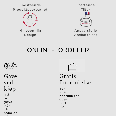
Enestående
Støttende
Produktsporbarhet
Tiltak
Miljøvennlig
Ansvarsfulle
Design
Anskaffelser
ONLINE-FORDELER
Gave
Gratis
ved
forsendelse
kjøp
for
alle
Få
bestillinger
en
over
gave
500
når
kr
du
handler