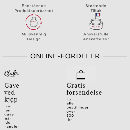
Enestående
Støttende
Produktsporbarhet
Tiltak
Miljøvennlig
Ansvarsfulle
Design
Anskaffelser
ONLINE-FORDELER
Gave
Gratis
ved
forsendelse
kjøp
for
alle
Få
bestillinger
en
over
gave
500
når
kr
du
handler