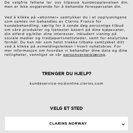
De valgfrie feltene lar oss tilpasse kundeopplevelsen din,
men er ikke avgjørende for å behandle forespørselen din.
Ved å klikke på «abonner» samtykker du i at opplysningene
som samles inn behandles av Clarins France for
kundebehandling, særlig for å sende deg personlige tilbud
om våre produkter og tjenester basert på dine kjøpsvaner,
din atferd og/eller dine interesser, inkludert visning på
sosiale medier og tredjepartsnettsteder, samt for analytiske
formål. Du kan når som helst trekke tilbake samtykket ditt
ved å klikke på avmeldingslenken i hvert nyhetsbrev. For
mer informasjon om hvordan vi behandler dine data og dine
rettigheter, vennligst se vår
personvernerklæring
.
TRENGER DU HJELP?
kundeservice-no@online.clarins.com
VELG ET STED
CLARINS NORWAY