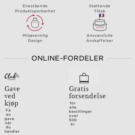
Enestående
Støttende
Produktsporbarhet
Tiltak
Miljøvennlig
Ansvarsfulle
Design
Anskaffelser
ONLINE-FORDELER
Gave
Gratis
ved
forsendelse
kjøp
for
alle
Få
bestillinger
en
over
gave
500
når
kr
du
handler