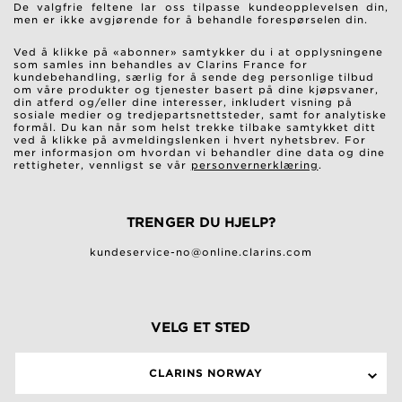
De valgfrie feltene lar oss tilpasse kundeopplevelsen din,
men er ikke avgjørende for å behandle forespørselen din.
Ved å klikke på «abonner» samtykker du i at opplysningene
som samles inn behandles av Clarins France for
kundebehandling, særlig for å sende deg personlige tilbud
om våre produkter og tjenester basert på dine kjøpsvaner,
din atferd og/eller dine interesser, inkludert visning på
sosiale medier og tredjepartsnettsteder, samt for analytiske
formål. Du kan når som helst trekke tilbake samtykket ditt
ved å klikke på avmeldingslenken i hvert nyhetsbrev. For
mer informasjon om hvordan vi behandler dine data og dine
rettigheter, vennligst se vår
personvernerklæring
.
TRENGER DU HJELP?
kundeservice-no@online.clarins.com
VELG ET STED
CLARINS NORWAY