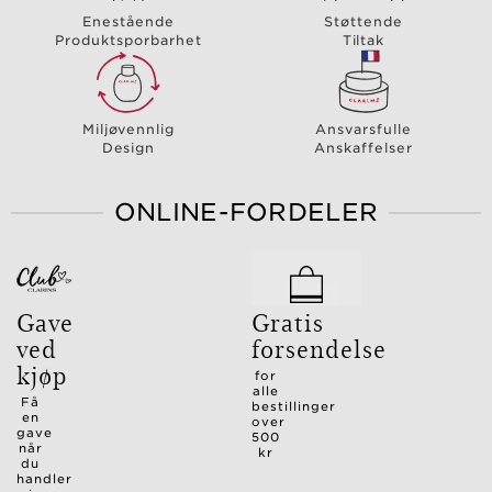
Enestående
Støttende
Produktsporbarhet
Tiltak
Miljøvennlig
Ansvarsfulle
Design
Anskaffelser
ONLINE-FORDELER
Gave
Gratis
ved
forsendelse
kjøp
for
alle
Få
bestillinger
en
over
gave
500
når
kr
du
handler