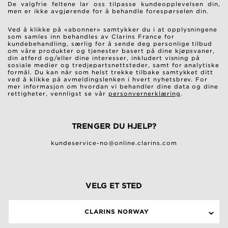
De valgfrie feltene lar oss tilpasse kundeopplevelsen din,
men er ikke avgjørende for å behandle forespørselen din.
Ved å klikke på «abonner» samtykker du i at opplysningene
som samles inn behandles av Clarins France for
kundebehandling, særlig for å sende deg personlige tilbud
om våre produkter og tjenester basert på dine kjøpsvaner,
din atferd og/eller dine interesser, inkludert visning på
sosiale medier og tredjepartsnettsteder, samt for analytiske
formål. Du kan når som helst trekke tilbake samtykket ditt
ved å klikke på avmeldingslenken i hvert nyhetsbrev. For
mer informasjon om hvordan vi behandler dine data og dine
rettigheter, vennligst se vår
personvernerklæring
.
TRENGER DU HJELP?
kundeservice-no@online.clarins.com
VELG ET STED
CLARINS NORWAY