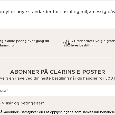
pfyller høye standarder for sosial og miljømessig påv
eng. Samle poeng hver gang du
3 Gratisprøver Velg 3 grat
larins.no.
hver bestilling.
ABONNER PÅ CLARINS E-POSTER
velg en gave ved din neste bestilling når du handler for 500 k
sse
*
e
Vilkår og betingelser
*
 på «abonner» samtykker du i at opplysningene som samles inn behandles