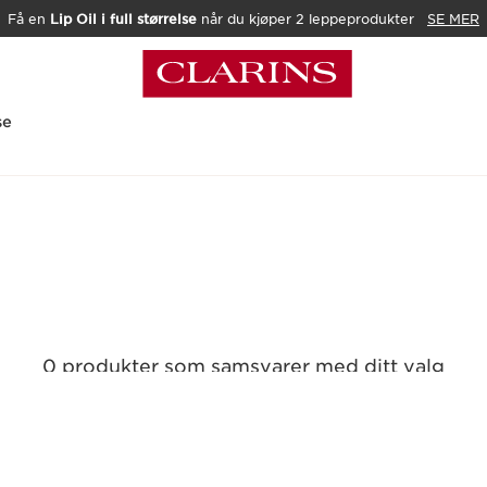
Få en
Lip Oil i full størrelse
når du kjøper 2 leppeprodukter
SE MER
se
0 produkter som samsvarer med ditt valg
Tilbakestill alle filtre