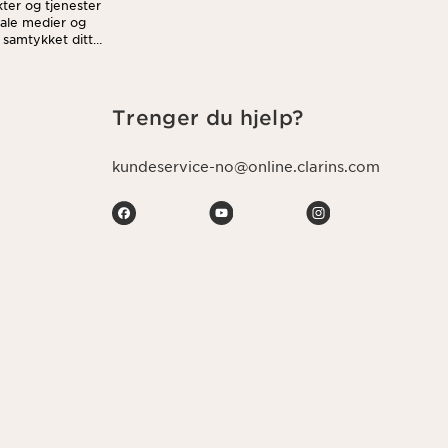
ter og tjenester
siale medier og
e samtykket ditt
n vi behandler
Trenger du hjelp?
kundeservice-no@online.clarins.com