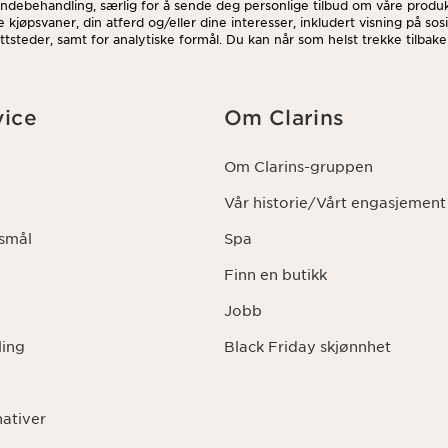
ndebehandling, særlig for å sende deg personlige tilbud om våre produk
e kjøpsvaner, din atferd og/eller dine interesser, inkludert visning på so
ttsteder, samt for analytiske formål. Du kan når som helst trekke tilbak
på avmeldingslenken i hvert nyhetsbrev. For mer informasjon om hvorda
dine rettigheter, vennligst se vår
personvernerklæring
.
ice
Om Clarins
Om Clarins-gruppen
Vår historie/Vårt engasjement
rsmål
Spa
Finn en butikk
Jobb
ling
Black Friday skjønnhet
nativer