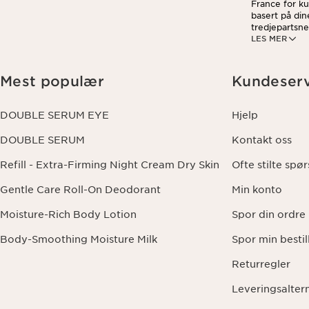
France for ku
basert på din
tredjepartsne
LES MER
ved å klikke 
dine data og 
Mest populær
Kundeserv
DOUBLE SERUM EYE
Hjelp
DOUBLE SERUM
Kontakt oss
Refill - Extra-Firming Night Cream Dry Skin
Ofte stilte spø
Gentle Care Roll-On Deodorant
Min konto
Moisture-Rich Body Lotion
Spor din ordre
Body-Smoothing Moisture Milk
Spor min bestil
Returregler
Leveringsalter