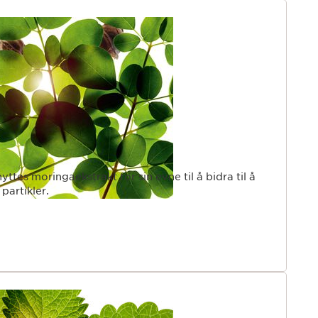
ttes moringaekstrakt for sin evne til å bidra til å
partikler.