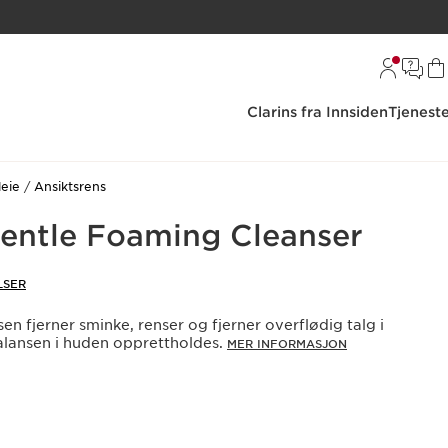
Clarins fra Innsiden
Tjenest
leie
Ansiktsrens
Gentle Foaming Cleanser
LSER
 fjerner sminke, renser og fjerner overflødig talg i
alansen i huden opprettholdes.
MER INFORMASJON