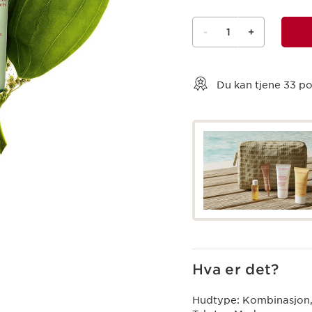
-
1
+
Vis kurv
Du kan tjene
33
po
Hva er det?
Hudtype:
Kombinasjon,