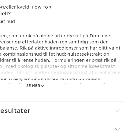
g/eller kveld.
HOW TO ?
iell?
set hud
n, som er rik på alpine urter dyrket på Domaine
, renser og etterlater huden ren samtidig som den
balanse. Rik på aktive ingredienser som har blitt valgt
re kombinasjonshud til fet hud: gulsøteekstrakt og
drar til å rense huden. Formuleringen er også rik på
x] med økologisk gulsøte- og sitronmelisseekstrakt
uden. Til slutt hindrer moringaekstrakt at urenhetene
enne friske, kremede teksturen med botaniske
til et mykt, lett skum. Huden blir myk og ren etter
SE MER
e miljøpåvirkningen har Clarins redesignet dette
 miljøvennlig tube med en lettere kork.
esultater
EX] Består av økologisk gulsøte- og
a Domaine Clarins, valgt spesifikt for å gi deg
fra Alpene. Bidrar til å pleie og mykgjøre huden.