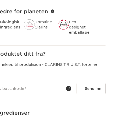
eksturen med naturlige mikroperler forvandles til et
bedre for planeten
Økologisk
Domaine
Eco-
ingrediens
Clarins
designet
emballasje
duktet ditt fra?
innkjøp til produksjon -
CLARINS T.R.U.S.T.
forteller
ts batchkode
*
Send inn
ngredienser