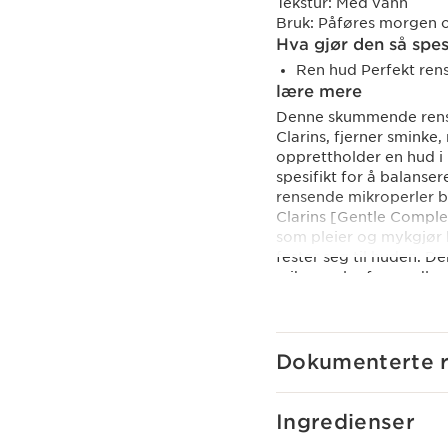
Tekstur:
Med vann
Bruk:
Påføres morgen o
Hva gjør den så spes
Ren hud Perfekt ren
lære mere
Denne skummende rense
Clarins, fjerner sminke
opprettholder en hud i 
spesifikt for å balanse
rensende mikroperler bi
Clarins [Gentle Comple
som pleier og mykgjør h
fester seg til huden. D
mikroperler forvandles 
skylling. For å minimer
produktet i en enda mer
Innovasjon
Dokumenterte r
Clarins [GENTLE COMPL
sitronmelisseekstrakt fr
friskheten og renheten 
Ingredienser
Clarins Plus