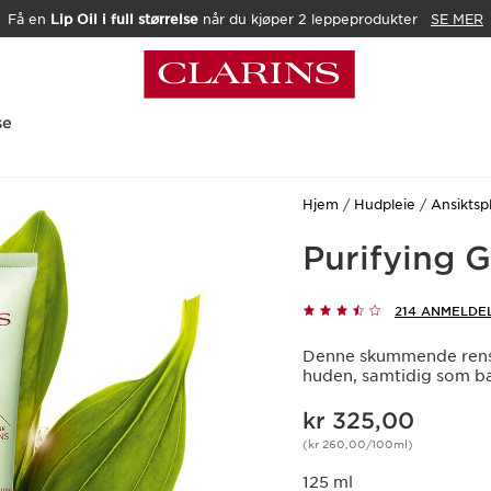
Få en
Lip Oil i full størrelse
når du kjøper 2 leppeprodukter
SE MER
se
Hjem
Hudpleie
Ansiktsp
Purifying 
214 ANMELDE
Denne skummende rensen
huden, samtidig som b
Nåværende pris kr 325,00
kr 325,00
(kr 260,00/100ml)
125 ml