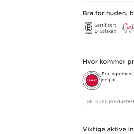
Denne kremede, friske t
mykt, lett skum.
Bra for huden, 
Sertifisert
B-Selskap
Hvor kommer pro
Fra ingrediens
deg alt.
Skriv inn produkte
Viktige aktive i