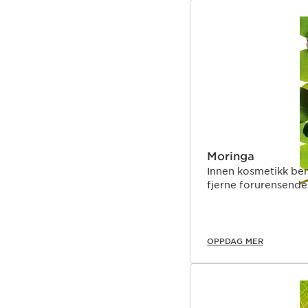
HOPP TIL INNHOLD
Moringa
Innen kosmetikk beny
fjerne forurensende 
OPPDAG MER