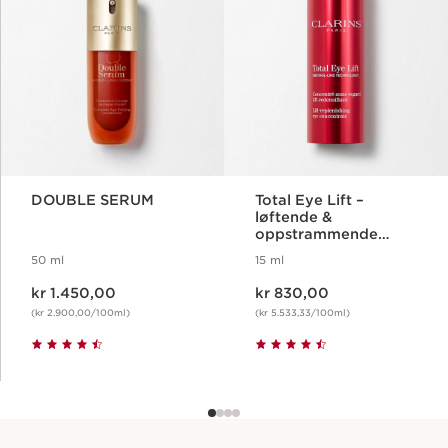
DOUBLE SERUM
Total Eye Lift –
løftende &
oppstrammende
konsentrat
50 ml
15 ml
Nåværende pris kr 1.450,00
Nåværende pris kr 830,00
kr 1.450,00
kr 830,00
(kr 2.900,00/100ml)
(kr 5.533,33/100ml)