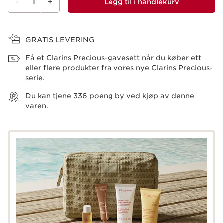
-
1
+
Legg til i handlekurv
Vis kurv
GRATIS LEVERING
Få et Clarins Precious-gavesett når du køber ett
eller flere produkter fra vores nye Clarins Precious-
serie.
Du kan tjene
336
poeng by ved kjøp av denne
varen.