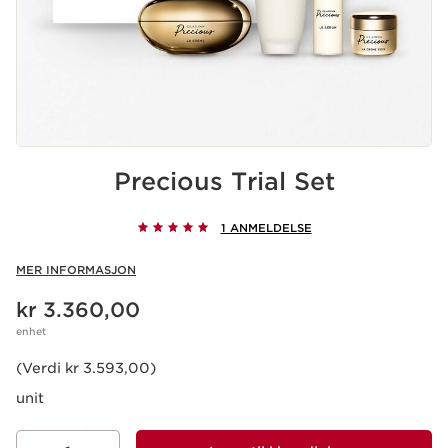
Precious Trial Set
1 ANMELDELSE
MER INFORMASJON
Nåværende pris kr 3.360,00
kr 3.360,00
enhet
(Verdi kr 3.593,00)
unit