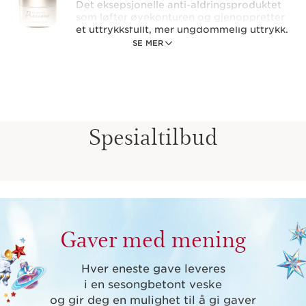
Det eksepsjonelle anti-aldringsproduktet
som løfter øyekonturen og gjenoppretter
et uttrykksfullt, mer ungdommelig uttrykk.
SE MER
1 item
Precious Le Sèrum, 10ml
Det eksepsjonelle anti-aldringsserumet
med løftende effekt som bidrar til å
redefinere ansiktskonturen og gi strålende
Spesialtilbud
hud.
1 item
Precious La Crème, 15ml
Eksepsjonell anti-aldringspleie som bevarer
huden og stimulerer den innenfra.
1 item
Gaver med mening
Hver eneste gave leveres
i en sesongbetont veske
og gir deg en mulighet til å gi gaver