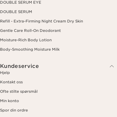
hvordan vi behandler dine data og dine rettigheter, vennligst se
DOUBLE SERUM EYE
vår
personvernerklæring
.
DOUBLE SERUM
Refill - Extra-Firming Night Cream Dry Skin
Gentle Care Roll-On Deodorant
Moisture-Rich Body Lotion
Body-Smoothing Moisture Milk
Kundeservice
Hjelp
Kontakt oss
Ofte stilte spørsmål
Min konto
Spor din ordre