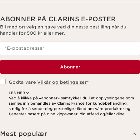
ABONNER PÅ CLARINS E-POSTER
Bli med og velg en gave ved din neste bestilling når du
handler for 500 kr eller mer.
*E-postadresse
*
Abonner
Godta våre
Vilkår og betingelser
*
LES MER
Ved å klikke på «abonner» samtykker du i at opplysningene som
samles inn behandles av Clarins France for kundebehandling,
særlig for å sende deg personlige tilbud om våre produkter og
tjenester basert på dine kjøpsvaner, din atferd og/eller dine
interesser, inkludert visning på sosiale medier og
tredjepartsnettsteder, samt for analytiske formål. Du kan når som
helst trekke tilbake samtykket ditt ved å klikke på
Mest populær
avmeldingslenken i hvert nyhetsbrev. For mer informasjon om