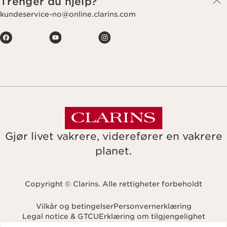
Trenger du hjelp?
kundeservice-no@online.clarins.com
Gjør livet vakrere, viderefører en vakrere
planet.
Copyright © Clarins. Alle rettigheter forbeholdt
Vilkår og betingelser
Personvernerklæring
Legal notice & GTCU
Erklæring om tilgjengelighet
Navigates to