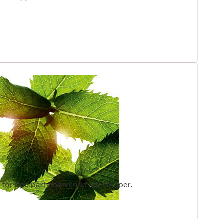
t for sine parfymgivende egenskaper.