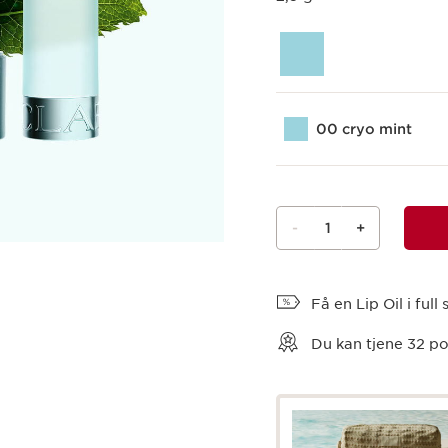
00 cryo mint
-
1
+
Vis kurv
Få en Lip Oil i ful
Du kan tjene
32
po