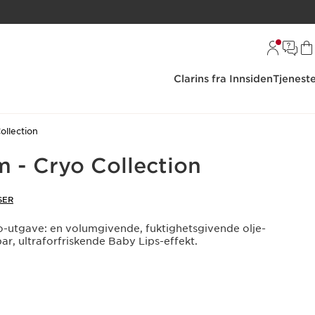
Clarins fra Innsiden
Tjenest
llection
m - Cryo Collection
SER
-utgave: en volumgivende, fuktighetsgivende olje-
r, ultraforfriskende Baby Lips-effekt.