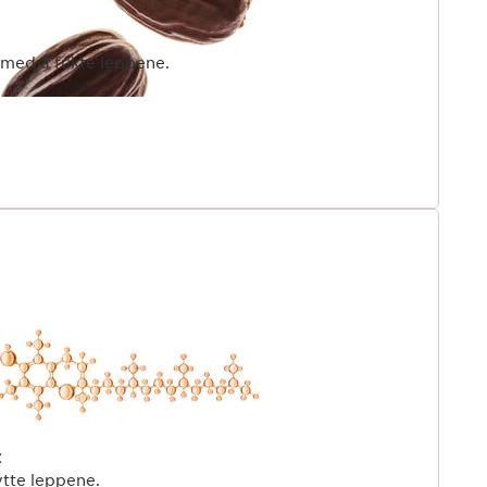
 med å fukte leppene.
t
tte leppene.