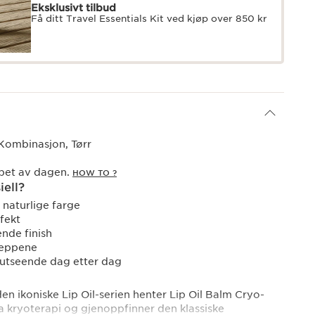
Eksklusivt tilbud
Få ditt Travel Essentials Kit ved kjøp over 850 kr
Kombinasjon, Tørr
øpet av dagen.
HOW TO ?
iell?
naturlige farge
fekt
nde finish
leppene
utseende dag etter dag
en ikoniske Lip Oil-serien henter Lip Oil Balm Cryo-
a kryoterapi og gjenoppfinner den klassiske