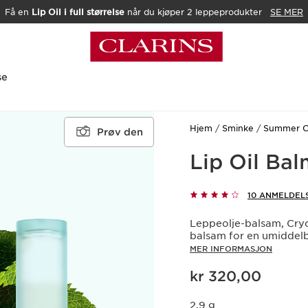
Få en
Lip Oil i full størrelse
når du kjøper 2 leppeprodukter
SE MER
se
Hjem
Sminke
Summer Co
Prøv den
Lip Oil Bal
10 ANMELDEL
Leppeolje-balsam, Cryo
balsam for en umiddelba
MER INFORMASJON
Nåværende pris kr 320,00
kr 320,00
2,9 g