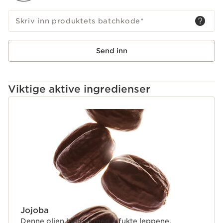
*Hos Clarins.
Innovasjon
Skriv inn produktets batchkode
*
Inspirert av kryoterapi kombinerer CRYO-ACTIVE
TECHNOLOGY mentol og eterisk olje fra åkermynte.
Denne formelen gir en frisk, volumgivende cryo-effekt
Send inn
og en umiddelbar følelse av svalhet ved påføring.
Viktige aktive ingredienser
HOPP TIL INNHOLD
Jojoba
Denne oljen hjelper med å fukte leppene.