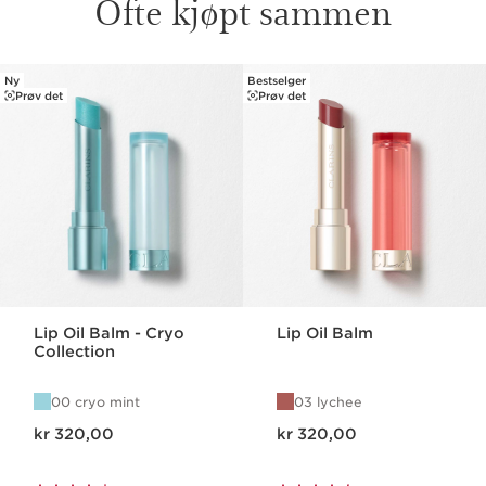
Ofte kjøpt sammen
Ny
Bestselger
HOPP TIL INNHOLD
Prøv det
Prøv det
Lip Oil Balm - Cryo
Lip Oil Balm
Collection
00 cryo mint
03 lychee
Nåværende pris kr 320,00
Nåværende pris kr 320,00
kr 320,00
kr 320,00