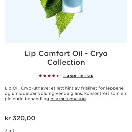
Lip Comfort Oil - Cryo
Collection
6 ANMELDELSER
Lip Oil, Cryo-utgave: et lett hint av friskhet for leppene
og umiddelbar volumgivende glans, konsentrert som en
pleiende behandling
MER INFORMASJON
Nåværende pris kr 320,00
kr 320,00
7 ml