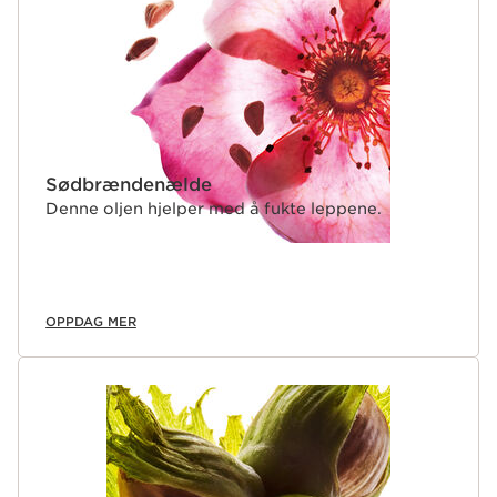
Sødbrændenælde
Denne oljen hjelper med å fukte leppene.
OPPDAG MER