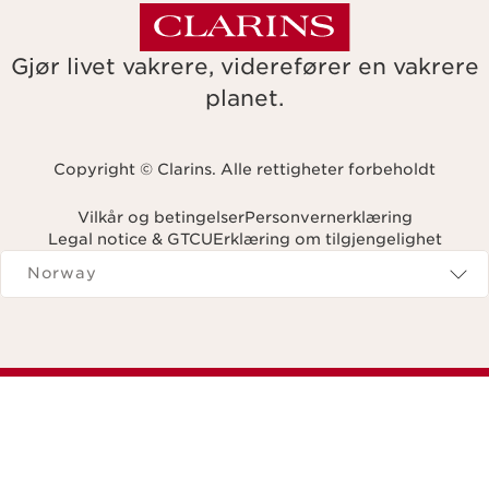
Gjør livet vakrere, viderefører en vakrere
planet.
Copyright © Clarins. Alle rettigheter forbeholdt
Vilkår og betingelser
Personvernerklæring
Legal notice & GTCU
Erklæring om tilgjengelighet
Navigates to
Norway