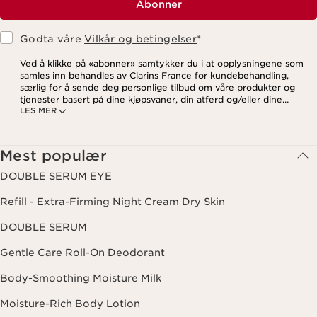
Abonner
Godta våre
Vilkår og betingelser
*
Ved å klikke på «abonner» samtykker du i at opplysningene som
samles inn behandles av Clarins France for kundebehandling,
særlig for å sende deg personlige tilbud om våre produkter og
tjenester basert på dine kjøpsvaner, din atferd og/eller dine
LES MER
interesser, inkludert visning på sosiale medier og
tredjepartsnettsteder, samt for analytiske formål. Du kan når som
helst trekke tilbake samtykket ditt ved å klikke på
avmeldingslenken i hvert nyhetsbrev. For mer informasjon om
Mest populær
hvordan vi behandler dine data og dine rettigheter, vennligst se
vår
personvernerklæring
.
DOUBLE SERUM EYE
Refill - Extra-Firming Night Cream Dry Skin
DOUBLE SERUM
Gentle Care Roll-On Deodorant
Body-Smoothing Moisture Milk
Moisture-Rich Body Lotion