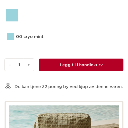
00 cryo mint
-
1
+
Legg til i handlekurv
Vis kurv
Du kan tjene
32
poeng by ved kjøp av denne varen.