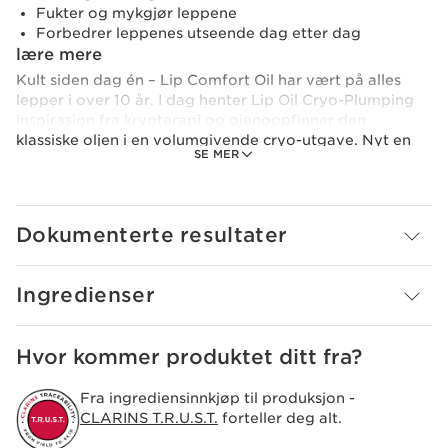
Fukter og mykgjør leppene
Forbedrer leppenes utseende dag etter dag
lære mere
Kult siden dag én – Lip Comfort Oil har vært på alles
lepper i over 10 år. I dag henter Lip Oil Cryo-Plumping
inspirasjon fra kryoterapi og gjenoppfinner den
klassiske oljen i en volumgivende cryo-utgave. Nyt en
SE MER
umiddelbar volumgivende glans skapt for å tenne
sommeren. Formelen gir enestående resultater ved å
omslutte leppene i en sofistikert, ultrablank, transparent
blåskimrende glans og gi umiddelbar volum.
Dokumenterte resultater
Den friske mintduften gir et ekstra behagelig preg for
sommeren. Opplev en umiddelbar følelse av friskhet
ved påføring takket være vår [CRYO-ACTIVE
Ingredienser
TECHNOLOGY], som kombinerer mentol og eterisk olje
fra åkermynte.
Hvor kommer produktet ditt fra?
Cryo-glansen fungerer også som en leppebehandling
med en kraftfull cocktail av planteoljer. Den innovative
Fra ingrediensinnkjøp til produksjon -
formelen* med olje fra nyperose og jojoba forener
CLARINS T.R.U.S.T.
forteller deg alt.
sensorisk opplevelse med komfort.