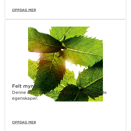
OPPDAG MER
Felt mynte
Denne oljen er kjent for sine parfymgivende
egenskaper.
OPPDAG MER