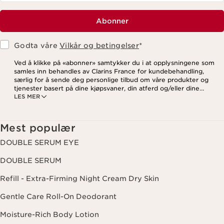
Abonner
Godta våre
Vilkår og betingelser
*
Ved å klikke på «abonner» samtykker du i at opplysningene som
samles inn behandles av Clarins France for kundebehandling,
særlig for å sende deg personlige tilbud om våre produkter og
tjenester basert på dine kjøpsvaner, din atferd og/eller dine
LES MER
interesser, inkludert visning på sosiale medier og
tredjepartsnettsteder, samt for analytiske formål. Du kan når som
helst trekke tilbake samtykket ditt ved å klikke på
avmeldingslenken i hvert nyhetsbrev. For mer informasjon om
Mest populær
hvordan vi behandler dine data og dine rettigheter, vennligst se
vår
personvernerklæring
.
DOUBLE SERUM EYE
DOUBLE SERUM
Refill - Extra-Firming Night Cream Dry Skin
Gentle Care Roll-On Deodorant
Moisture-Rich Body Lotion