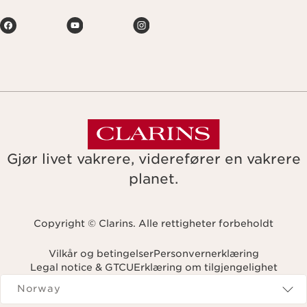
Gjør livet vakrere, viderefører en vakrere
planet.
Copyright © Clarins. Alle rettigheter forbeholdt
Vilkår og betingelser
Personvernerklæring
Legal notice & GTCU
Erklæring om tilgjengelighet
Navigates to
Norway