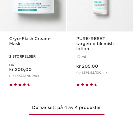
Cryo-Flash Cream-
PURE-RESET
Mask
targeted blemish
lotion
2 STØRRELSER
13 ml
Nåværende pris kr 205,00
Fra
Nåværende pris kr 200,00
kr 205,00
kr 200,00
(kr 1.576,92/100ml)
(kr 1.333,33/100ml)
Du har sett på 4 av 4 produkter