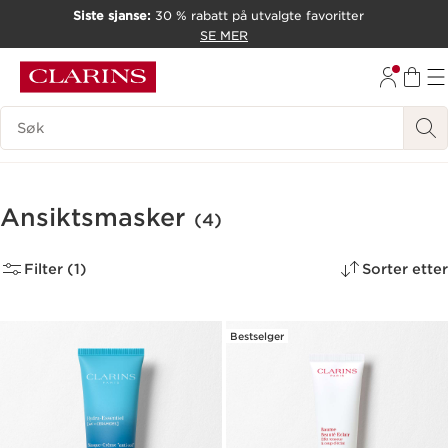
Siste sjanse:
30 % rabatt på utvalgte favoritter
HOPP TIL INNHOLD
SE MER
GÅ TIL BUNNTEKST
Søk Forklaring
Ansiktsmasker
(4)
Filter (1)
Sorter etter
Bestselger