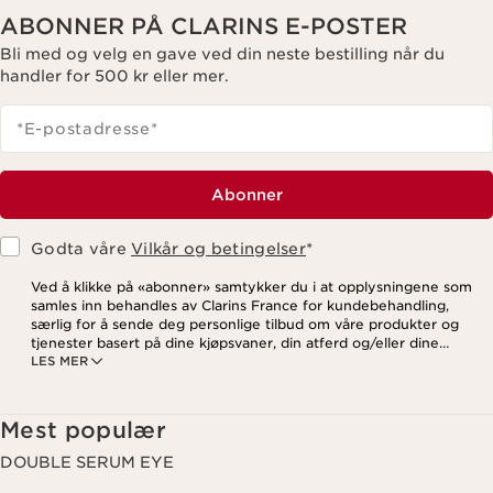
ABONNER PÅ CLARINS E-POSTER
Bli med og velg en gave ved din neste bestilling når du
handler for 500 kr eller mer.
*E-postadresse
*
Abonner
Godta våre
Vilkår og betingelser
*
Ved å klikke på «abonner» samtykker du i at opplysningene som
samles inn behandles av Clarins France for kundebehandling,
særlig for å sende deg personlige tilbud om våre produkter og
tjenester basert på dine kjøpsvaner, din atferd og/eller dine
LES MER
interesser, inkludert visning på sosiale medier og
tredjepartsnettsteder, samt for analytiske formål. Du kan når som
helst trekke tilbake samtykket ditt ved å klikke på
avmeldingslenken i hvert nyhetsbrev. For mer informasjon om
Mest populær
hvordan vi behandler dine data og dine rettigheter, vennligst se
vår
personvernerklæring
.
DOUBLE SERUM EYE