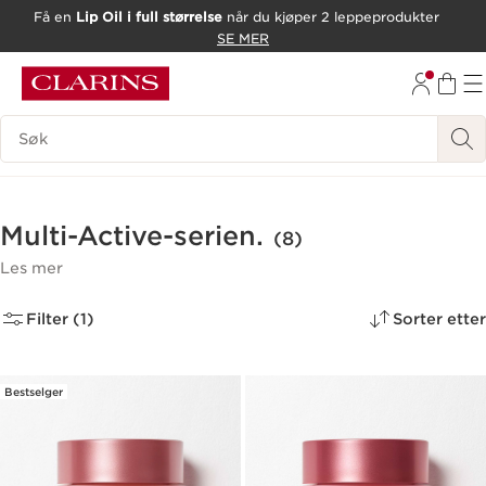
Få en
Lip Oil i full størrelse
når du kjøper 2 leppeprodukter
HOPP TIL INNHOLD
SE MER
GÅ TIL BUNNTEKST
Søk Forklaring
Multi-Active-serien.
(8)
Les mer
Filter (1)
Sorter etter
Bestselger