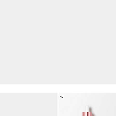
OPPDAG DEN NYE ØYEEKSPERTEN.
EKSKLUSIVT ONLINE-TILBUD
Fra 3. til 16. august, oppdag nye Double Serum Eye og
få
2 eksklusive gaver
med kjøpet.
SHOPPA NU
Ny