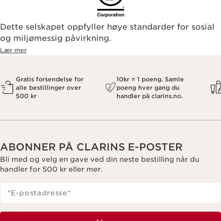
Dette selskapet oppfyller høye standarder for sosial
og miljømessig påvirkning.
Lær mer
Gratis forsendelse for
10kr = 1 poeng. Samle
alle bestillinger over
poeng hver gang du
500 kr
handler på clarins.no.
ABONNER PÅ CLARINS E-POSTER
Bli med og velg en gave ved din neste bestilling når du
handler for 500 kr eller mer.
*E-postadresse
*