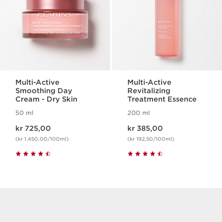
Multi-Active
Multi-Active
Smoothing Day
Revitalizing
Cream - Dry Skin
Treatment Essence
50 ml
200 ml
Nåværende pris kr 725,00
Nåværende pris kr 385,00
kr 725,00
kr 385,00
(kr 1.450,00/100ml)
(kr 192,50/100ml)