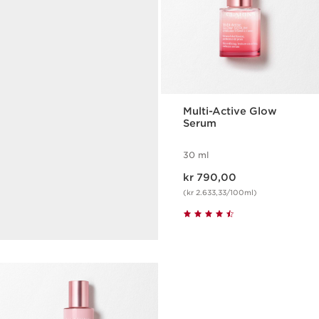
Multi-Active Glow
Serum
Kollagenpolypeptid
30 ml
Synlig fastere, fyldigere og
Nåværende pris kr 790,00
kr 790,00
glattere med Extra-Firming-
serien.
(kr 2.633,33/100ml)
OPPDAG