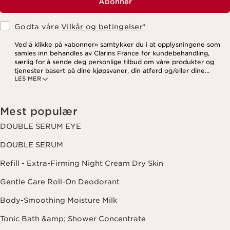
Abonner
Godta våre
Vilkår og betingelser
*
Ved å klikke på «abonner» samtykker du i at opplysningene som
samles inn behandles av Clarins France for kundebehandling,
særlig for å sende deg personlige tilbud om våre produkter og
tjenester basert på dine kjøpsvaner, din atferd og/eller dine
LES MER
interesser, inkludert visning på sosiale medier og
tredjepartsnettsteder, samt for analytiske formål. Du kan når som
helst trekke tilbake samtykket ditt ved å klikke på
avmeldingslenken i hvert nyhetsbrev. For mer informasjon om
Mest populær
hvordan vi behandler dine data og dine rettigheter, vennligst se
vår
personvernerklæring
.
DOUBLE SERUM EYE
DOUBLE SERUM
Refill - Extra-Firming Night Cream Dry Skin
Gentle Care Roll-On Deodorant
Body-Smoothing Moisture Milk
Tonic Bath &amp; Shower Concentrate