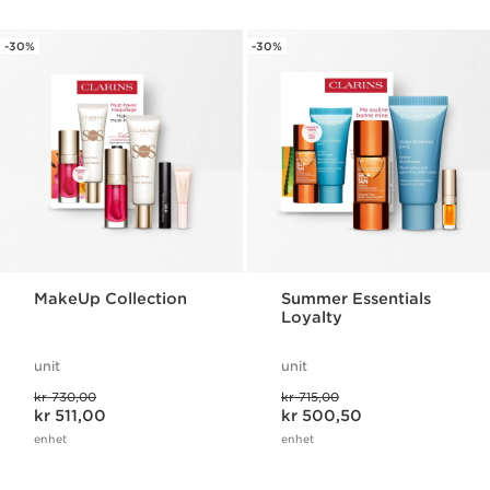
-30%
-30%
MakeUp Collection
Summer Essentials
Loyalty
unit
unit
Tidligere pris kr 730,00
Tidligere pris kr 715,00
kr 730,00
kr 715,00
Nåværende pris kr 511,00
Nåværende pris kr 500,50
kr 511,00
kr 500,50
enhet
enhet