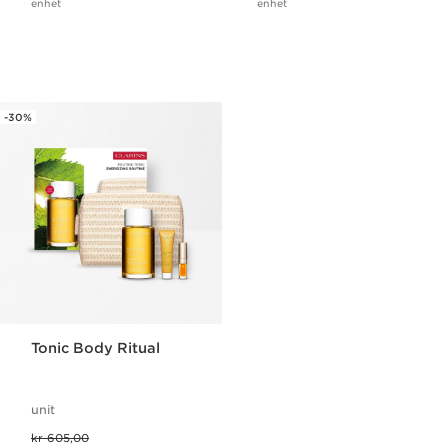
enhet
enhet
-30%
Tonic Body Ritual
unit
Tidligere pris kr 605,00
kr 605,00
Nåværende pris kr 423,50