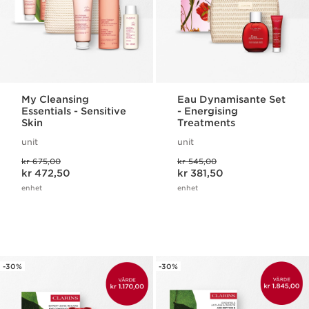
My Cleansing
Eau Dynamisante Set
Essentials - Sensitive
- Energising
Skin
Treatments
unit
unit
Tidligere pris kr 675,00
Tidligere pris kr 545,00
kr 675,00
kr 545,00
Nåværende pris kr 472,50
Nåværende pris kr 381,50
kr 472,50
kr 381,50
enhet
enhet
-30%
-30%