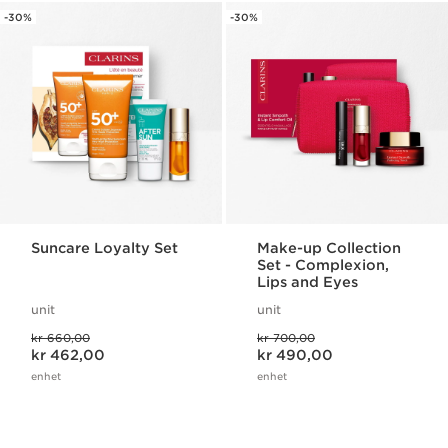
-30%
-30%
Suncare Loyalty Set
Make-up Collection
Set - Complexion,
Lips and Eyes
unit
unit
Tidligere pris kr 660,00
Tidligere pris kr 700,00
kr 660,00
kr 700,00
Nåværende pris kr 462,00
Nåværende pris kr 490,00
kr 462,00
kr 490,00
enhet
enhet