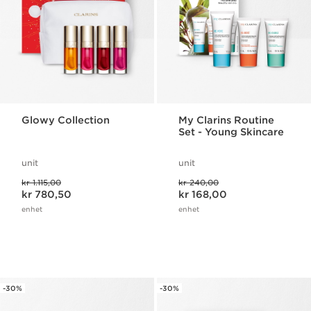
Glowy Collection
My Clarins Routine
Set - Young Skincare
unit
unit
Tidligere pris kr 1.115,00
Tidligere pris kr 240,00
kr 1.115,00
kr 240,00
Nåværende pris kr 780,50
Nåværende pris kr 168,00
kr 780,50
kr 168,00
enhet
enhet
-30%
-30%