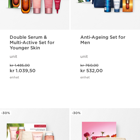
Double Serum &
Anti-Ageing Set for
Multi-Active Set for
Men
Younger Skin
unit
unit
Tidligere pris kr 1.485,00
Tidligere pris kr 760,00
kr 1.485,00
kr 760,00
Nåværende pris kr 1.039,50
Nåværende pris kr 532,00
kr 1.039,50
kr 532,00
enhet
enhet
-30%
-30%