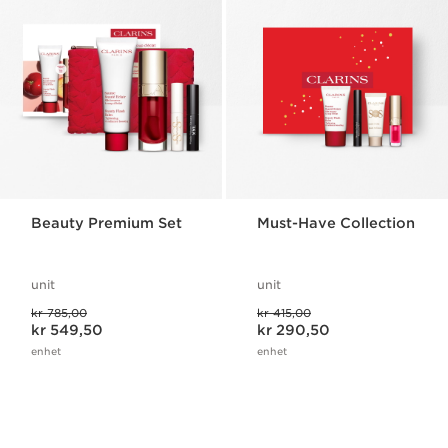
Beauty Premium Set
Must-Have Collection
unit
unit
Tidligere pris kr 785,00
Tidligere pris kr 415,00
kr 785,00
kr 415,00
Nåværende pris kr 549,50
Nåværende pris kr 290,50
kr 549,50
kr 290,50
enhet
enhet