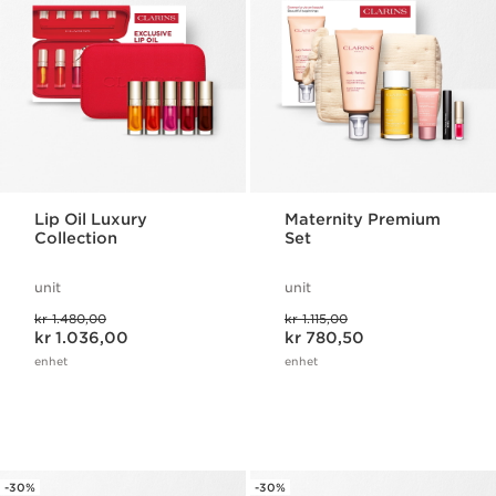
Lip Oil Luxury
Maternity Premium
Collection
Set
unit
unit
Tidligere pris kr 1.480,00
Tidligere pris kr 1.115,00
kr 1.480,00
kr 1.115,00
Nåværende pris kr 1.036,00
Nåværende pris kr 780,50
kr 1.036,00
kr 780,50
enhet
enhet
-30%
-30%