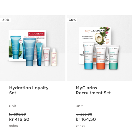
-30%
-30%
Hydration Loyalty
MyClarins
Set
Recruitment Set
unit
unit
Tidligere pris kr 595,00
Tidligere pris kr 235,00
kr 595,00
kr 235,00
Nåværende pris kr 416,50
Nåværende pris kr 164,50
kr 416,50
kr 164,50
enhet
enhet