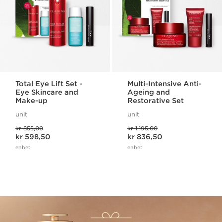
Total Eye Lift Set -
Multi-Intensive Anti-
Eye Skincare and
Ageing and
Make-up
Restorative Set
unit
unit
Tidligere pris kr 855,00
Tidligere pris kr 1.195,00
kr 855,00
kr 1.195,00
Nåværende pris kr 598,50
Nåværende pris kr 836,50
kr 598,50
kr 836,50
enhet
enhet