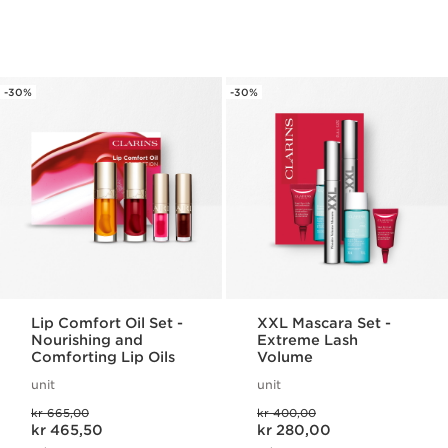
-30%
-30%
Lip Comfort Oil Set -
XXL Mascara Set -
Nourishing and
Extreme Lash
Comforting Lip Oils
Volume
unit
unit
Tidligere pris kr 665,00
Tidligere pris kr 400,00
kr 665,00
kr 400,00
Nåværende pris kr 465,50
Nåværende pris kr 280,00
kr 465,50
kr 280,00