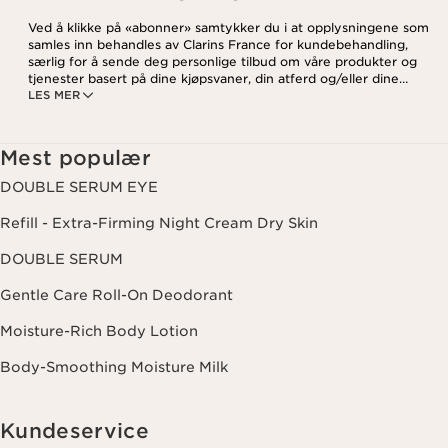
Ved å klikke på «abonner» samtykker du i at opplysningene som
samles inn behandles av Clarins France for kundebehandling,
særlig for å sende deg personlige tilbud om våre produkter og
tjenester basert på dine kjøpsvaner, din atferd og/eller dine
LES MER
interesser, inkludert visning på sosiale medier og
tredjepartsnettsteder, samt for analytiske formål. Du kan når som
helst trekke tilbake samtykket ditt ved å klikke på
avmeldingslenken i hvert nyhetsbrev. For mer informasjon om
Mest populær
hvordan vi behandler dine data og dine rettigheter, vennligst se
vår
personvernerklæring
.
DOUBLE SERUM EYE
Refill - Extra-Firming Night Cream Dry Skin
DOUBLE SERUM
Gentle Care Roll-On Deodorant
Moisture-Rich Body Lotion
Body-Smoothing Moisture Milk
Kundeservice