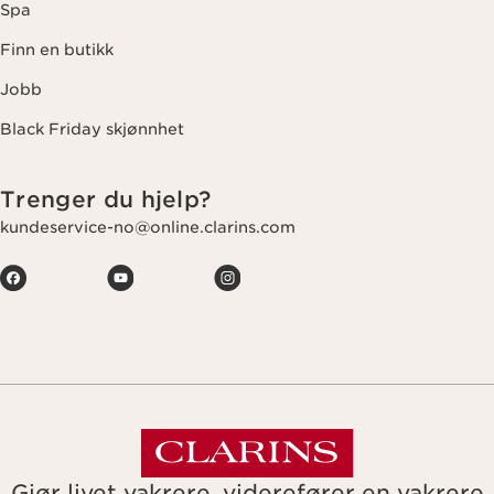
Spa
Finn en butikk
Jobb
Black Friday skjønnhet
Trenger du hjelp?
kundeservice-no@online.clarins.com
Gjør livet vakrere, viderefører en vakrere