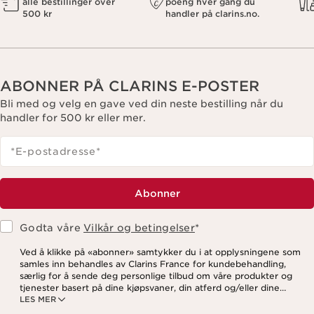
alle bestillinger over
poeng hver gang du
500 kr
handler på clarins.no.
ABONNER PÅ CLARINS E-POSTER
Bli med og velg en gave ved din neste bestilling når du
handler for 500 kr eller mer.
*E-postadresse
*
Abonner
Godta våre
Vilkår og betingelser
*
Ved å klikke på «abonner» samtykker du i at opplysningene som
samles inn behandles av Clarins France for kundebehandling,
særlig for å sende deg personlige tilbud om våre produkter og
tjenester basert på dine kjøpsvaner, din atferd og/eller dine
LES MER
interesser, inkludert visning på sosiale medier og
tredjepartsnettsteder, samt for analytiske formål. Du kan når som