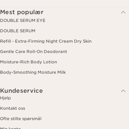
helst trekke tilbake samtykket ditt ved å klikke på
avmeldingslenken i hvert nyhetsbrev. For mer informasjon om
Mest populær
hvordan vi behandler dine data og dine rettigheter, vennligst se
vår
personvernerklæring
.
DOUBLE SERUM EYE
DOUBLE SERUM
Refill - Extra-Firming Night Cream Dry Skin
Gentle Care Roll-On Deodorant
Moisture-Rich Body Lotion
Body-Smoothing Moisture Milk
Kundeservice
Hjelp
Kontakt oss
Ofte stilte spørsmål