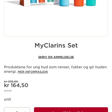
MyClarins Set
SKRIV EN ANMELDELSE
Produktene for ung hud som renser, fukter og gir huden
energi.
MER INFORMASJON
Tidligere pris kr 235,00
kr 235,00
Nåværende pris kr 164,50
kr 164,50
enhet
unit