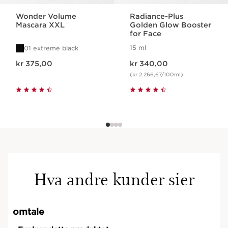
Wonder Volume
Radiance-Plus
Mascara XXL
Golden Glow Booster
for Face
15 ml
01 extreme black
Nåværende pris kr 375,00
Nåværende pris kr 340,00
kr 375,00
kr 340,00
(kr 2.266,67/100ml)
Hva andre kunder sier