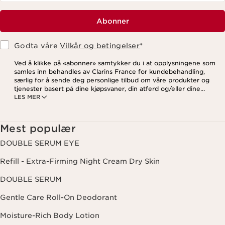
Abonner
Godta våre
Vilkår og betingelser
*
Ved å klikke på «abonner» samtykker du i at opplysningene som
samles inn behandles av Clarins France for kundebehandling,
særlig for å sende deg personlige tilbud om våre produkter og
tjenester basert på dine kjøpsvaner, din atferd og/eller dine
LES MER
interesser, inkludert visning på sosiale medier og
tredjepartsnettsteder, samt for analytiske formål. Du kan når som
helst trekke tilbake samtykket ditt ved å klikke på
avmeldingslenken i hvert nyhetsbrev. For mer informasjon om
Mest populær
hvordan vi behandler dine data og dine rettigheter, vennligst se
vår
personvernerklæring
.
DOUBLE SERUM EYE
Refill - Extra-Firming Night Cream Dry Skin
DOUBLE SERUM
Gentle Care Roll-On Deodorant
Moisture-Rich Body Lotion