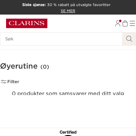
Siste sjanse:
30 % rabatt på utvalgte favoritter
HOPP TIL INNHOLD
SE MER
GÅ TIL BUNNTEKST
Søk Forklaring
Øyerutine
(0)
Filter
0 produkter som samsvarer med ditt valg
Tilbakestill alle filtre