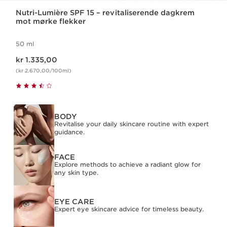
Nutri-Lumière SPF 15 – revitaliserende dagkrem
mot mørke flekker
50 ml
Nåværende pris kr 1.335,00
kr 1.335,00
(kr 2.670,00/100ml)
BODY
Revitalise your daily skincare routine with expert
guidance.
FACE
Explore methods to achieve a radiant glow for
any skin type.
EYE CARE
Expert eye skincare advice for timeless beauty.