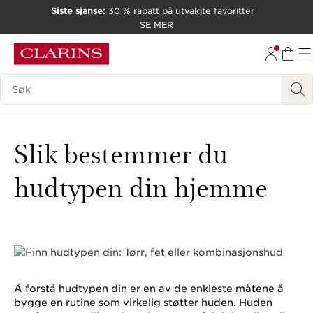
Siste sjanse:
30 % rabatt på utvalgte favoritter
HOPP TIL INNHOLD
SE MER
GÅ TIL BUNNTEKST
Søk Forklaring
Slik bestemmer du
hudtypen din hjemme
Å forstå hudtypen din er en av de enkleste måtene å
bygge en rutine som virkelig støtter huden. Huden