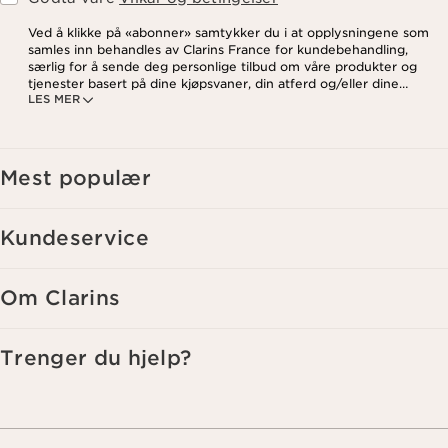
Ved å klikke på «abonner» samtykker du i at opplysningene som
samles inn behandles av Clarins France for kundebehandling,
særlig for å sende deg personlige tilbud om våre produkter og
tjenester basert på dine kjøpsvaner, din atferd og/eller dine
LES MER
interesser, inkludert visning på sosiale medier og
tredjepartsnettsteder, samt for analytiske formål. Du kan når som
helst trekke tilbake samtykket ditt ved å klikke på
avmeldingslenken i hvert nyhetsbrev. For mer informasjon om
hvordan vi behandler dine data og dine rettigheter, vennligst se
Mest populær
vår
personvernerklæring
.
Kundeservice
Om Clarins
Trenger du hjelp?