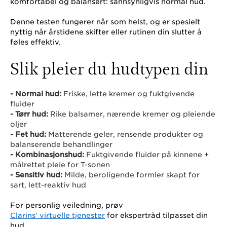
komfortabel og balansert: sannsynligvis normal hud.
Denne testen fungerer når som helst, og er spesielt
nyttig når årstidene skifter eller rutinen din slutter å
føles effektiv.
Slik pleier du hudtypen din
- Normal hud:
Friske, lette kremer og fuktgivende
fluider
- Tørr hud:
Rike balsamer, nærende kremer og pleiende
oljer
- Fet hud:
Matterende geler, rensende produkter og
balanserende behandlinger
- Kombinasjonshud:
Fuktgivende fluider på kinnene +
målrettet pleie for T-sonen
- Sensitiv hud:
Milde, beroligende formler skapt for
sart, lett-reaktiv hud
For personlig veiledning, prøv
Clarins’ virtuelle tjenester
for ekspertråd tilpasset din
hud.