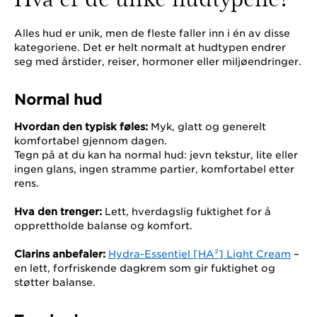
Alles hud er unik, men de fleste faller inn i én av disse
kategoriene. Det er helt normalt at hudtypen endrer
seg med årstider, reiser, hormoner eller miljøendringer.
Normal hud
Hvordan den typisk føles:
Myk, glatt og generelt
komfortabel gjennom dagen.
Tegn på at du kan ha normal hud: jevn tekstur, lite eller
ingen glans, ingen stramme partier, komfortabel etter
rens.
Hva den trenger:
Lett, hverdagslig fuktighet for å
opprettholde balanse og komfort.
Clarins anbefaler:
Hydra-Essentiel [HA²] Light Cream
–
en lett, forfriskende dagkrem som gir fuktighet og
støtter balanse.