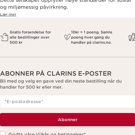
Dette selskapet oppfyller høye standarder for sosial
og miljømessig påvirkning.
Lær mer
Gratis forsendelse for
10kr = 1 poeng. Samle
alle bestillinger over
poeng hver gang du
500 kr
handler på clarins.no.
ABONNER PÅ CLARINS E-POSTER
Bli med og velg en gave ved din neste bestilling når du
handler for 500 kr eller mer.
*E-postadresse
*
Abonner
Godta våre
Vilkår og betingelser
*