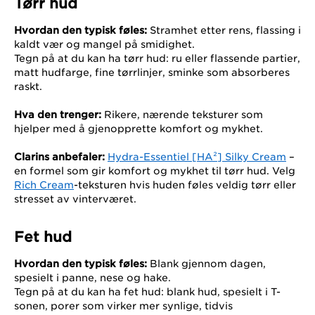
Tørr hud
Hvordan den typisk føles:
Stramhet etter rens, flassing i
kaldt vær og mangel på smidighet.
Tegn på at du kan ha tørr hud: ru eller flassende partier,
matt hudfarge, fine tørrlinjer, sminke som absorberes
raskt.
Hva den trenger:
Rikere, nærende teksturer som
hjelper med å gjenopprette komfort og mykhet.
Clarins anbefaler:
Hydra-Essentiel [HA²] Silky Cream
–
en formel som gir komfort og mykhet til tørr hud. Velg
Rich Cream
-teksturen hvis huden føles veldig tørr eller
stresset av vinterværet.
Fet hud
Hvordan den typisk føles:
Blank gjennom dagen,
spesielt i panne, nese og hake.
Tegn på at du kan ha fet hud: blank hud, spesielt i T-
sonen, porer som virker mer synlige, tidvis