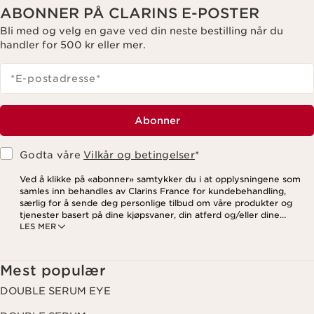
ABONNER PÅ CLARINS E-POSTER
Bli med og velg en gave ved din neste bestilling når du
handler for 500 kr eller mer.
*E-postadresse
*
Abonner
Godta våre
Vilkår og betingelser
*
Ved å klikke på «abonner» samtykker du i at opplysningene som
samles inn behandles av Clarins France for kundebehandling,
særlig for å sende deg personlige tilbud om våre produkter og
tjenester basert på dine kjøpsvaner, din atferd og/eller dine
LES MER
interesser, inkludert visning på sosiale medier og
tredjepartsnettsteder, samt for analytiske formål. Du kan når som
helst trekke tilbake samtykket ditt ved å klikke på
avmeldingslenken i hvert nyhetsbrev. For mer informasjon om
Mest populær
hvordan vi behandler dine data og dine rettigheter, vennligst se
vår
personvernerklæring
.
DOUBLE SERUM EYE