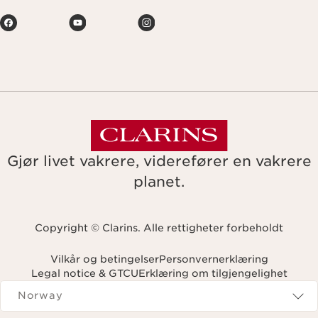
Gjør livet vakrere, viderefører en vakrere
planet.
Copyright © Clarins. Alle rettigheter forbeholdt
Vilkår og betingelser
Personvernerklæring
Legal notice & GTCU
Erklæring om tilgjengelighet
Navigates to
Norway