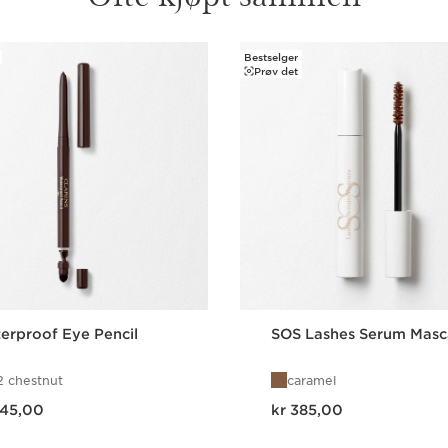
Bestselger
Prøv det
erproof Eye Pencil
SOS Lashes Serum Masc
2 chestnut
caramel
s kr 245,00
Nåværende pris kr 385,00
245,00
kr 385,00