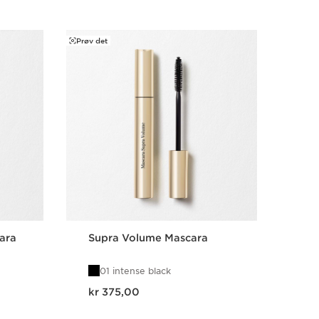
Prøv det
Prøv de
ara
Supra Volume Mascara
Om
Ey
01 intense black
0
Nåværende pris kr 375,00
Nåværende 
kr 375,00
kr