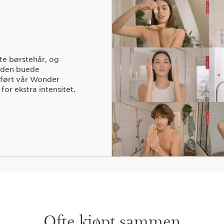
te børstehår, og
d den buede
påført vår Wonder
r ekstra intensitet.
Ofte kjøpt sammen