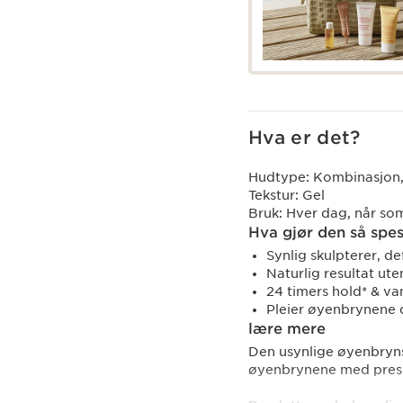
Hva er det?
Hudtype:
Kombinasjon, 
Tekstur:
Gel
Bruk:
Hver dag, når som
Hva gjør den så spes
Synlig skulpterer, de
Naturlig resultat ute
24 timers hold* & van
Pleier øyenbrynene 
lære mere
Den usynlige øyenbryns
øyenbrynene med presi