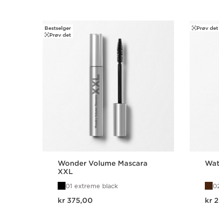
Bestselger
Prøv det
HOPP TIL INNHOLD
Prøv det
Wonder Volume Mascara
Wat
XXL
01 extreme black
0
Nåværende pris kr 375,00
Nåværende pri
kr 375,00
kr 