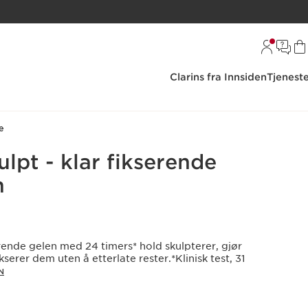
Clarins fra Innsiden
Tjenest
e
lpt - klar fikserende
m
rende gelen med 24 timers* hold skulpterer, gjør
serer dem uten å etterlate rester.*Klinisk test, 31
N