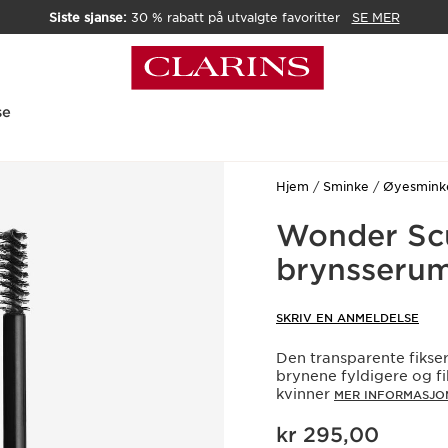
Siste sjanse:
30 % rabatt på utvalgte favoritter
SE MER
se
Hjem
Sminke
Øyesmink
Wonder Scu
brynsseru
SKRIV EN ANMELDELSE
Den transparente fikse
brynene fyldigere og fik
kvinner
MER INFORMASJO
Nåværende pris kr 295,00
kr 295,00