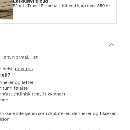
Eksklusivt tilbud
Få ditt Travel Essentials Kit ved kjøp over 850 kr
Tørr, Normal, Fet
 helst.
HOW TO ?
iell?
finerer og løfter
n tung følelse
nfast (*Klinisk test, 31 kvinner)
dine
fikserende gelen som skulpterer, definerer og fikserer
sjon.