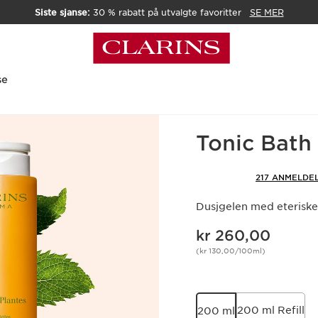
Siste sjanse:
30 % rabatt på utvalgte favoritter
SE MER
se
Hjem
Kroppspleie
Kropp
Tonic Bath
217 ANMELDE
Dusjgelen med eteriske
Nåværende pris kr 260,00
kr 260,00
(kr 130,00/100ml)
200 ml Refill
200 ml