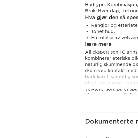
Hudtype:
Kombinasjon, 
Bruk:
Hver dag, fortri
Hva gjør den så spes
Rengjør og etterlate
Tonet hud.
En følelse av velvær
lære mere
All ekspertisen i Clar
kombinerer eteriske ol
naturlig skummende øko
skum ved kontakt med v
badekaret, samtidig som
utsatt for varme, frigj
velvære, som på et spa.
Flasken kan etterfylles.
Innovasjon
Denne formelen innehol
skummende ingredienser
Dokumenterte r
sensoriske som forrige
Clarins Plus
Clarins AROMA hudpleiep