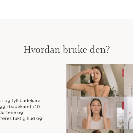
Hvordan bruke den?
et og fyll badekaret
gg i badekaret i 10
 duftene og
åføres fuktig hud og