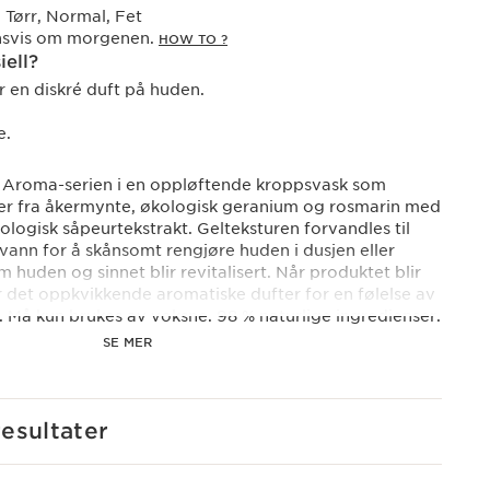
Tørr, Normal, Fet
nnsvis om morgenen.
HOW TO ?
iell?
r en diskré duft på huden.
e.
ins Aroma-serien i en oppløftende kroppsvask som
jer fra åkermynte, økologisk geranium og rosmarin med
logisk såpeurtekstrakt. Gelteksturen forvandles til
ann for å skånsomt rengjøre huden i dusjen eller
 huden og sinnet blir revitalisert. Når produktet blir
ør det oppkvikkende aromatiske dufter for en følelse av
 Må kun brukes av voksne. 98 % naturlige ingredienser.
SE MER
der minst 98 % naturlige ingredienser, inkludert nye
 som er mer bærekraftige og like effektive og
esultater
 generasjon.
rodukter er konsentrerte formler, utviklet i Clarins