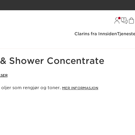
Clarins fra Innsiden
Tjenest
spleie
Bad og dusj
 & Shower Concentrate
LSER
 oljer som rengjør og toner.
MER INFORMASJON