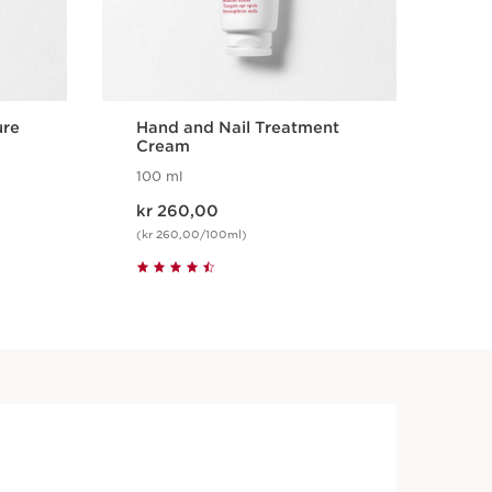
ure
Hand and Nail Treatment
Moi
Cream
100 ml
200
Nåværende pris kr 260,00
Nåværende p
kr 260,00
kr
(kr 260,00/100ml)
(kr 
Hurtigvisning