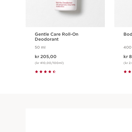
Gentle Care Roll-On
Bod
Deodorant
50 ml
400
Nåværende pris kr 205,00
Nåværende pr
kr 205,00
kr 
(kr 410,00/100ml)
(kr 
Hurtigvisning