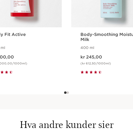
y Fit Active
Body-Smoothing Moist
Milk
 ml
400 ml
is kr 800,00
Nåværende pris kr 245,00
800,00
kr 245,00
2.000,00/1000ml)
(kr 612,50/1000ml)
Hurtigvisning
Hurtigvisning
Hva andre kunder sier