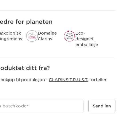
iden 1954 for sin effektivitet på huden og sinnet.
bedre for planeten
Økologisk
Domaine
Eco-
ingrediens
Clarins
designet
emballasje
duktet ditt fra?
innkjøp til produksjon -
CLARINS T.R.U.S.T.
forteller
ts batchkode
*
Send inn