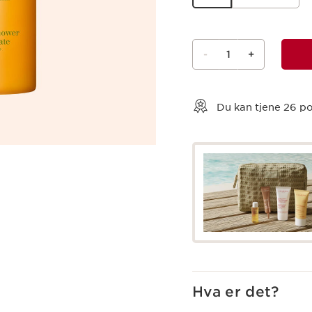
-
1
+
Vis kurv
Du kan tjene
26
po
Hva er det?