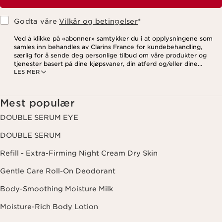
Godta våre
Vilkår og betingelser
*
Ved å klikke på «abonner» samtykker du i at opplysningene som
samles inn behandles av Clarins France for kundebehandling,
særlig for å sende deg personlige tilbud om våre produkter og
tjenester basert på dine kjøpsvaner, din atferd og/eller dine
LES MER
interesser, inkludert visning på sosiale medier og
tredjepartsnettsteder, samt for analytiske formål. Du kan når som
helst trekke tilbake samtykket ditt ved å klikke på
avmeldingslenken i hvert nyhetsbrev. For mer informasjon om
Mest populær
hvordan vi behandler dine data og dine rettigheter, vennligst se
vår
personvernerklæring
.
DOUBLE SERUM EYE
DOUBLE SERUM
Refill - Extra-Firming Night Cream Dry Skin
Gentle Care Roll-On Deodorant
Body-Smoothing Moisture Milk
Moisture-Rich Body Lotion