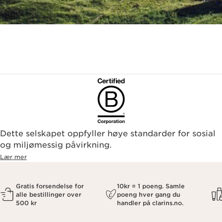
Dette selskapet oppfyller høye standarder for sosial
og miljømessig påvirkning.
Lær mer
Gratis forsendelse for
10kr = 1 poeng. Samle
alle bestillinger over
poeng hver gang du
500 kr
handler på clarins.no.