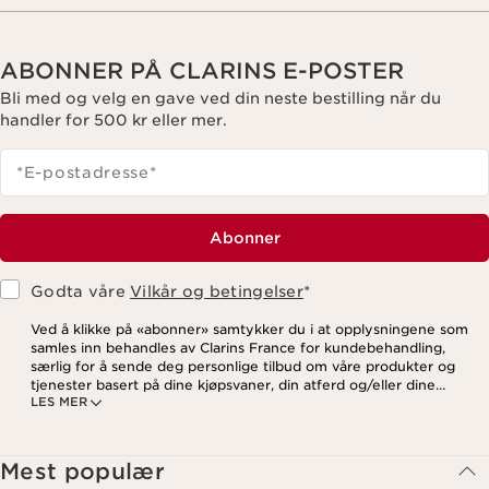
ABONNER PÅ CLARINS E-POSTER
Bli med og velg en gave ved din neste bestilling når du
handler for 500 kr eller mer.
*E-postadresse
*
Abonner
Godta våre
Vilkår og betingelser
*
Ved å klikke på «abonner» samtykker du i at opplysningene som
samles inn behandles av Clarins France for kundebehandling,
særlig for å sende deg personlige tilbud om våre produkter og
tjenester basert på dine kjøpsvaner, din atferd og/eller dine
LES MER
interesser, inkludert visning på sosiale medier og
tredjepartsnettsteder, samt for analytiske formål. Du kan når som
helst trekke tilbake samtykket ditt ved å klikke på
avmeldingslenken i hvert nyhetsbrev. For mer informasjon om
Mest populær
hvordan vi behandler dine data og dine rettigheter, vennligst se