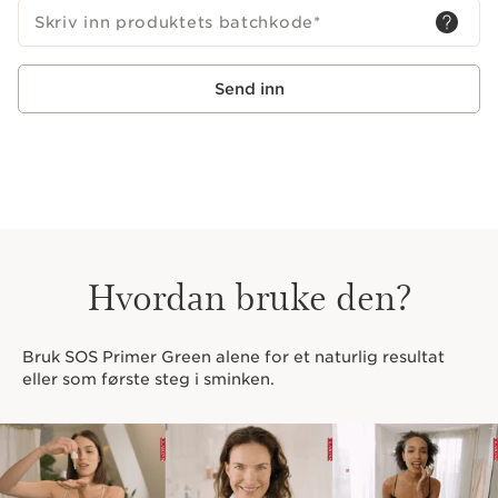
Clarins Plus
Skriv inn produktets batchkode
*
SOS Primer er mer enn bare en primer: den jevner ut og
kamuflerer umiddelbart rødhet samtidig som den pleier
Send inn
huden: 1 fargekorreksjon kombinert med 1 spesifikt
planteekstrakt og eksklusivt mikrobiotakompleks.
Hvordan bruke den?
Bruk SOS Primer Green alene for et naturlig resultat
eller som første steg i sminken.