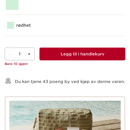
rødhet
-
1
+
Legg til i handlekurv
Bare 10 igjen!
Vis kurv
Du kan tjene
43
poeng by ved kjøp av denne varen.