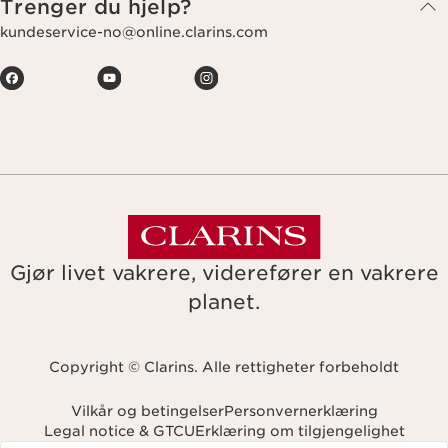
Trenger du hjelp?
kundeservice-no@online.clarins.com
Gjør livet vakrere, viderefører en vakrere
planet.
Copyright © Clarins. Alle rettigheter forbeholdt
Vilkår og betingelser
Personvernerklæring
Legal notice & GTCU
Erklæring om tilgjengelighet
Navigates to