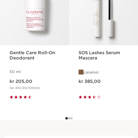
Gentle Care Roll-On
SOS Lashes Serum
Deodorant
Mascara
50 ml
caramel
Nåværende pris kr 205,00
Nåværende pris kr 385,00
kr 205,00
kr 385,00
(kr 410,00/100ml)