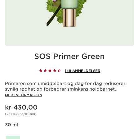
SOS Primer Green
148 ANMELDELSER
Primeren som umiddelbart og dag for dag reduserer
synlig rødhet og forbedrer sminkens holdbarhet.
MER INFORMASJON
Nåværende pris kr 430,00
kr 430,00
(kr 1.433,33/100ml)
30 ml