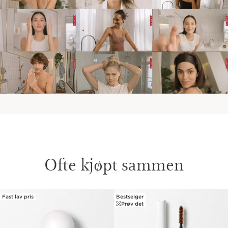
Ofte kjøpt sammen
Fast lav pris
Bestselger
HOPP TIL INNHOLD
Prøv det