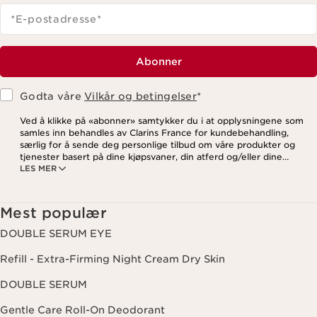
*E-postadresse
*
Abonner
Godta våre
Vilkår og betingelser
*
Ved å klikke på «abonner» samtykker du i at opplysningene som
samles inn behandles av Clarins France for kundebehandling,
særlig for å sende deg personlige tilbud om våre produkter og
tjenester basert på dine kjøpsvaner, din atferd og/eller dine
LES MER
interesser, inkludert visning på sosiale medier og
tredjepartsnettsteder, samt for analytiske formål. Du kan når som
helst trekke tilbake samtykket ditt ved å klikke på
avmeldingslenken i hvert nyhetsbrev. For mer informasjon om
Mest populær
hvordan vi behandler dine data og dine rettigheter, vennligst se
vår
personvernerklæring
.
DOUBLE SERUM EYE
Refill - Extra-Firming Night Cream Dry Skin
DOUBLE SERUM
Gentle Care Roll-On Deodorant