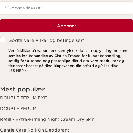
*E-postadresse
*
Abonner
Godta våre
Vilkår og betingelser
*
Ved å klikke på «abonner» samtykker du i at opplysningene som
samles inn behandles av Clarins France for kundebehandling,
særlig for å sende deg personlige tilbud om våre produkter og
tjenester basert på dine kjøpsvaner, din atferd og/eller dine
LES MER
interesser, inkludert visning på sosiale medier og
tredjepartsnettsteder, samt for analytiske formål. Du kan når som
helst trekke tilbake samtykket ditt ved å klikke på
avmeldingslenken i hvert nyhetsbrev. For mer informasjon om
Mest populær
hvordan vi behandler dine data og dine rettigheter, vennligst se
vår
personvernerklæring
.
DOUBLE SERUM EYE
DOUBLE SERUM
Refill - Extra-Firming Night Cream Dry Skin
Gentle Care Roll-On Deodorant