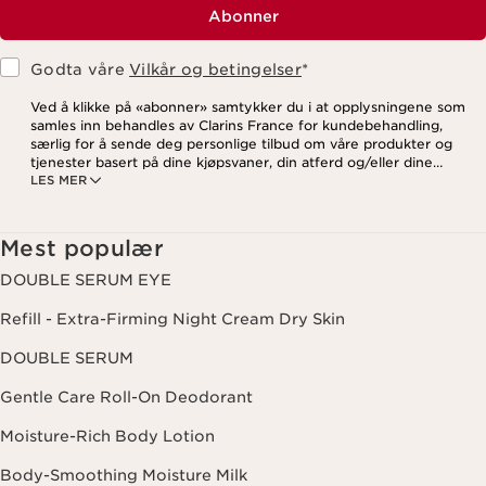
Abonner
Godta våre
Vilkår og betingelser
*
Ved å klikke på «abonner» samtykker du i at opplysningene som
samles inn behandles av Clarins France for kundebehandling,
særlig for å sende deg personlige tilbud om våre produkter og
tjenester basert på dine kjøpsvaner, din atferd og/eller dine
LES MER
interesser, inkludert visning på sosiale medier og
tredjepartsnettsteder, samt for analytiske formål. Du kan når som
helst trekke tilbake samtykket ditt ved å klikke på
avmeldingslenken i hvert nyhetsbrev. For mer informasjon om
Mest populær
hvordan vi behandler dine data og dine rettigheter, vennligst se
vår
personvernerklæring
.
DOUBLE SERUM EYE
Refill - Extra-Firming Night Cream Dry Skin
DOUBLE SERUM
Gentle Care Roll-On Deodorant
Moisture-Rich Body Lotion
Body-Smoothing Moisture Milk