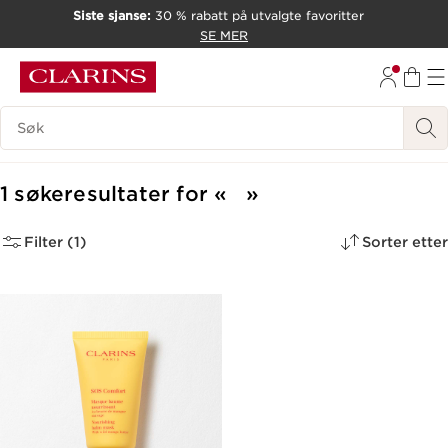
Siste sjanse:
30 % rabatt på utvalgte favoritter
HOPP TIL INNHOLD
SE MER
GÅ TIL BUNNTEKST
Søk Forklaring
1 søkeresultater for
Filter (1)
Sorter etter