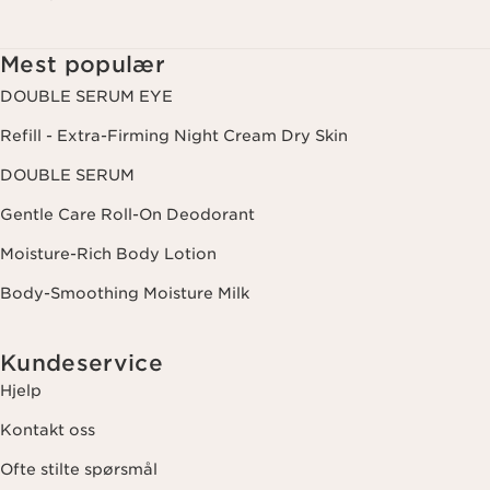
tredjepartsnettsteder, samt for analytiske formål. Du kan når som
helst trekke tilbake samtykket ditt ved å klikke på
avmeldingslenken i hvert nyhetsbrev. For mer informasjon om
Mest populær
hvordan vi behandler dine data og dine rettigheter, vennligst se
vår
personvernerklæring
.
DOUBLE SERUM EYE
Refill - Extra-Firming Night Cream Dry Skin
DOUBLE SERUM
Gentle Care Roll-On Deodorant
Moisture-Rich Body Lotion
Body-Smoothing Moisture Milk
Kundeservice
Hjelp
Kontakt oss
Ofte stilte spørsmål