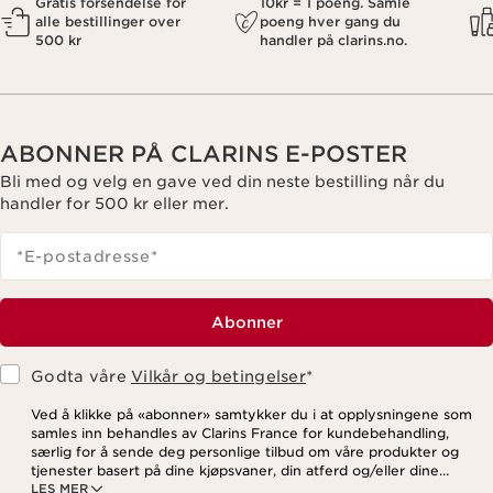
Gratis forsendelse for
10kr = 1 poeng. Samle
alle bestillinger over
poeng hver gang du
500 kr
handler på clarins.no.
ABONNER PÅ CLARINS E-POSTER
Bli med og velg en gave ved din neste bestilling når du
handler for 500 kr eller mer.
*E-postadresse
*
Abonner
Godta våre
Vilkår og betingelser
*
Ved å klikke på «abonner» samtykker du i at opplysningene som
samles inn behandles av Clarins France for kundebehandling,
særlig for å sende deg personlige tilbud om våre produkter og
tjenester basert på dine kjøpsvaner, din atferd og/eller dine
LES MER
interesser, inkludert visning på sosiale medier og