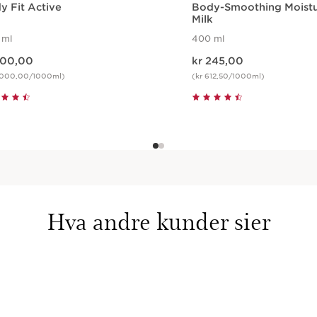
y Fit Active
Body-Smoothing Moist
Milk
 ml
400 ml
is kr 800,00
Nåværende pris kr 245,00
800,00
kr 245,00
2.000,00/1000ml)
(kr 612,50/1000ml)
Hurtigvisning
Hurtigvisning
Hva andre kunder sier