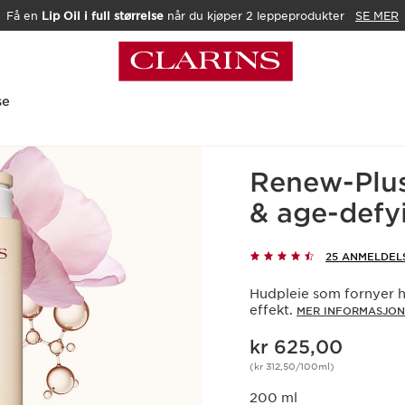
Få en
Lip Oil i full størrelse
når du kjøper 2 leppeprodukter
SE MER
se
Hjem
Kroppspleie
Renew-Plus
& age-defy
25 ANMELDEL
Hudpleie som fornyer h
effekt.
MER INFORMASJON
Nåværende pris kr 625,00
kr 625,00
(kr 312,50/100ml)
200 ml