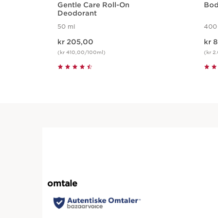
Gentle Care Roll-On
Bod
Deodorant
50 ml
400
Nåværende pris kr 205,00
Nåværende pr
kr 205,00
kr 
(kr 410,00/100ml)
(kr 
Hurtigvisning