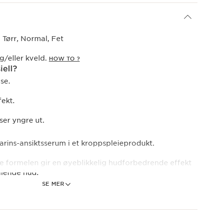
Tørr, Normal, Fet
g/eller kveld.
HOW TO ?
iell?
se.
ekt.
ser yngre ut.
Clarins-ansiktsserum i et kroppspleieprodukt.
ke formelen gir en øyeblikkelig hudforbedrende effekt
rålende hud.
SE MER
tive ingredienser : Anti-ageing tripeptid hjelper med
kollagen og elastiske fibre for å fremme hudens
. Den virker på kroppens ungdomsmarkører : Dag for dag