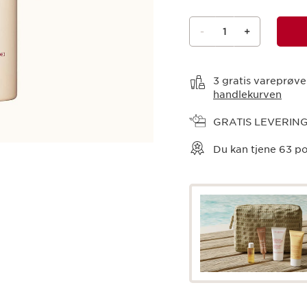
-
1
+
Vis kurv
3 gratis vareprøve
handlekurven
GRATIS LEVERIN
Du kan tjene
63
po