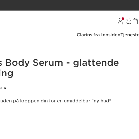
Clarins fra Innsiden
Tjenest
 Body Serum - glattende
ing
SER
uden på kroppen din for en umiddelbar "ny hud"-