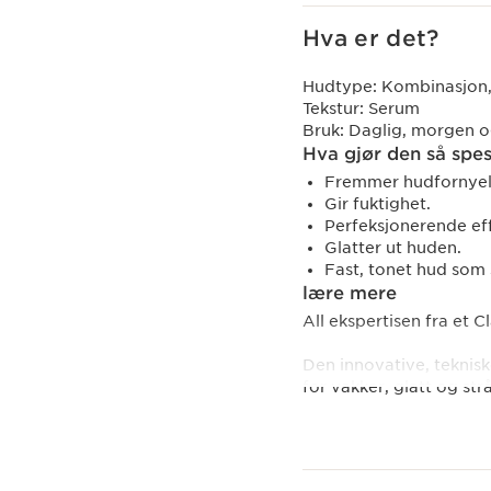
Hva er det?
Hudtype:
Kombinasjon, 
Tekstur:
Serum
Bruk:
Daglig, morgen o
Hva gjør den så spes
Fremmer hudfornyel
Gir fuktighet.
Perfeksjonerende eff
Glatter ut huden.
Fast, tonet hud som 
lære mere
All ekspertisen fra et 
Den innovative, teknis
for vakker, glatt og st
Et duo av høytytende ak
å øke produksjonen av 
fasthet og elastisitet