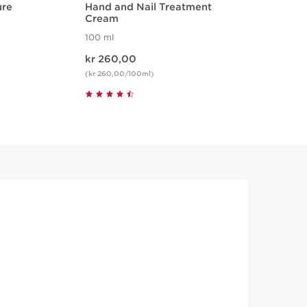
ure
Hand and Nail Treatment
Moi
Cream
100 ml
200
Nåværende pris kr 260,00
Nåværende p
kr 260,00
kr
(kr 260,00/100ml)
(kr 
Hurtigvisning