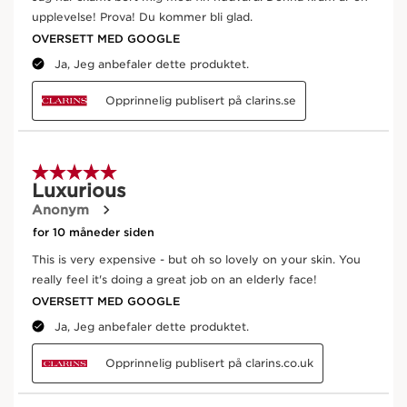
hjertet av formelen finner vi kryo-ekstrakt fra nattens
dronning (Selenicereus grandiflorus) som har en
enestående evne til å reaktivere huden. En
forebyggende anti-aldringseffekt forbedret med en trio
av peptider med fuktighetsgivende og gjenopprettende
egenskaper for å kjempe mot aldringstegn og
gjenopprette fylden i huden. Den unike formuleringen er
beriket med ekstrakt fra økologisk leaf of life (for å øke
den naturlige hydreringen), acerolafrøekstrakt (for å
gjenopprette gløden) og økologiske sukkerarter fra
havre med oppstrammende egenskaper. Til slutt bidrar
vitamin C til å bekjempe mørke flekker, og ekstrakt fra
Albizia julibrissin bidrar til å gjenopprette gløden i
huden.
For en ekstra nærende effekt kombineres økologisk
kameliaolje med økologisk sheasmør.
Innovasjon
Clarins Laboratories har avdekket den ungdommelige
hemmeligheten til en sjelden blomst: nattens dronning.
Kryo-ekstrakt fra nattens dronning bidrar til å sørge for
at huden ser yngre ut, at den blir mer motstandsdyktig
og mer glødende.