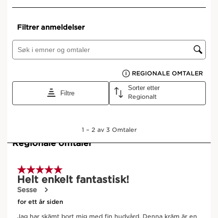
Vis kurv
Hva er det?
Hudtype:
Tørr
Tekstur:
Rich Cream
Bruk:
Hver dag. Bruk morgen og/eller kveld.
HOW TO ?
Hva gjør den så spesiell?
Huden er bedre beskyttet og sterkere med en økning
i beskyttende antioksidanter.
Når huden er beskyttet mot uttørking og får godt
med næring, blir den glatt, fyldig og myk. Rynker blir
synlig redusert. Revitalisert med mer fylde. Huden
stråler ungdommelighet.
lære mere
Clarins Precious Rich Cream er et enestående
hudpleieprodukt for tørr og svært tørr hud. Kremen er
glatt og fyldig og dekker huden i luksuriøs komfort. I