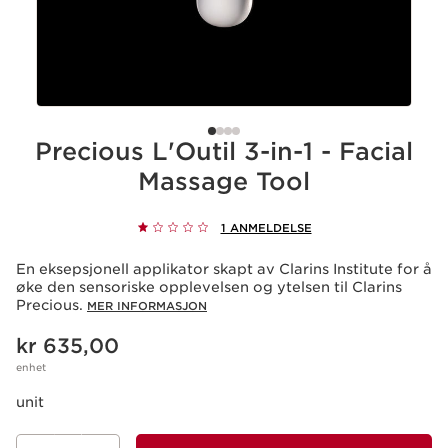
Precious L'Outil 3-in-1 - Facial
Massage Tool
1 ANMELDELSE
En eksepsjonell applikator skapt av Clarins Institute for å
øke den sensoriske opplevelsen og ytelsen til Clarins
Precious.
MER INFORMASJON
Nåværende pris kr 635,00
kr 635,00
enhet
unit