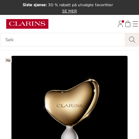
Siste sjanse:
30 % rabatt på utvalgte favoritter
HOPP TIL INNHOLD
SE MER
GÅ TIL BUNNTEKST
Søk Forklaring
Ny