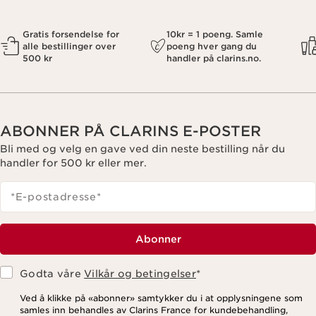
Gratis forsendelse for
10kr = 1 poeng. Samle
alle bestillinger over
poeng hver gang du
500 kr
handler på clarins.no.
ABONNER PÅ CLARINS E-POSTER
Bli med og velg en gave ved din neste bestilling når du
handler for 500 kr eller mer.
*E-postadresse
*
Abonner
Godta våre
Vilkår og betingelser
*
Ved å klikke på «abonner» samtykker du i at opplysningene som
samles inn behandles av Clarins France for kundebehandling,