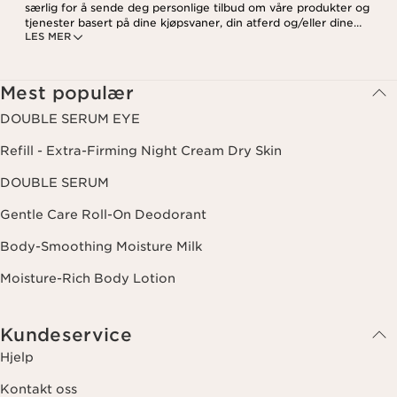
særlig for å sende deg personlige tilbud om våre produkter og
tjenester basert på dine kjøpsvaner, din atferd og/eller dine
LES MER
interesser, inkludert visning på sosiale medier og
tredjepartsnettsteder, samt for analytiske formål. Du kan når som
helst trekke tilbake samtykket ditt ved å klikke på
avmeldingslenken i hvert nyhetsbrev. For mer informasjon om
Mest populær
hvordan vi behandler dine data og dine rettigheter, vennligst se
vår
personvernerklæring
.
DOUBLE SERUM EYE
Refill - Extra-Firming Night Cream Dry Skin
DOUBLE SERUM
Gentle Care Roll-On Deodorant
Body-Smoothing Moisture Milk
Moisture-Rich Body Lotion
Kundeservice
Hjelp
Kontakt oss