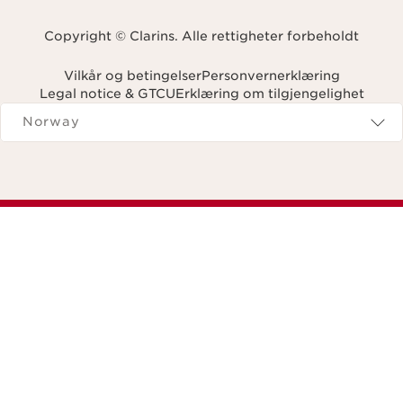
Copyright © Clarins. Alle rettigheter forbeholdt
Vilkår og betingelser
Personvernerklæring
Legal notice & GTCU
Erklæring om tilgjengelighet
Navigates to
Norway