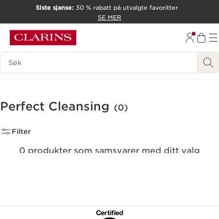
Siste sjanse:
30 % rabatt på utvalgte favoritter
HOPP TIL INNHOLD
SE MER
GÅ TIL BUNNTEKST
Søk Forklaring
Perfect Cleansing
(0)
Filter
0 produkter som samsvarer med ditt valg
Tilbakestill alle filtre