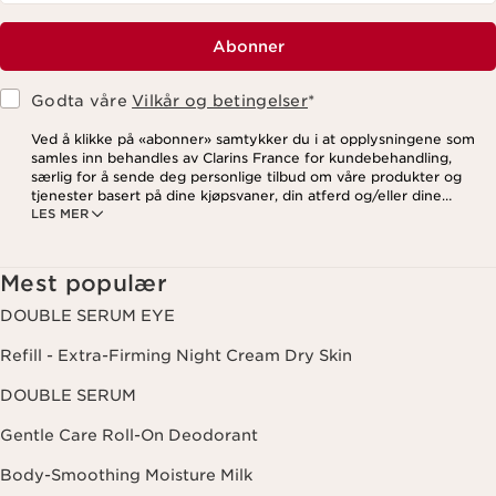
Abonner
Godta våre
Vilkår og betingelser
*
Ved å klikke på «abonner» samtykker du i at opplysningene som
samles inn behandles av Clarins France for kundebehandling,
særlig for å sende deg personlige tilbud om våre produkter og
tjenester basert på dine kjøpsvaner, din atferd og/eller dine
LES MER
interesser, inkludert visning på sosiale medier og
tredjepartsnettsteder, samt for analytiske formål. Du kan når som
helst trekke tilbake samtykket ditt ved å klikke på
avmeldingslenken i hvert nyhetsbrev. For mer informasjon om
Mest populær
hvordan vi behandler dine data og dine rettigheter, vennligst se
vår
personvernerklæring
.
DOUBLE SERUM EYE
Refill - Extra-Firming Night Cream Dry Skin
DOUBLE SERUM
Gentle Care Roll-On Deodorant
Body-Smoothing Moisture Milk