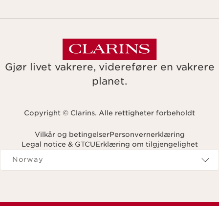
Gjør livet vakrere, viderefører en vakrere
planet.
Copyright © Clarins. Alle rettigheter forbeholdt
Vilkår og betingelser
Personvernerklæring
Legal notice & GTCU
Erklæring om tilgjengelighet
Navigates to
Norway