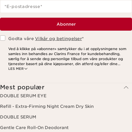
*E-postadresse
*
Abonner
Godta våre
Vilkår og betingelser
*
Ved å klikke på «abonner» samtykker du i at opplysningene som
samles inn behandles av Clarins France for kundebehandling,
særlig for å sende deg personlige tilbud om våre produkter og
tjenester basert på dine kjøpsvaner, din atferd og/eller dine
LES MER
interesser, inkludert visning på sosiale medier og
tredjepartsnettsteder, samt for analytiske formål. Du kan når som
helst trekke tilbake samtykket ditt ved å klikke på
avmeldingslenken i hvert nyhetsbrev. For mer informasjon om
Mest populær
hvordan vi behandler dine data og dine rettigheter, vennligst se
vår
personvernerklæring
.
DOUBLE SERUM EYE
Refill - Extra-Firming Night Cream Dry Skin
DOUBLE SERUM
Gentle Care Roll-On Deodorant