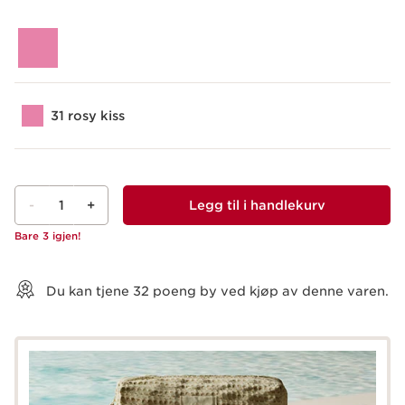
31 rosy kiss
-
1
+
Legg til i handlekurv
Bare 3 igjen!
Vis kurv
Du kan tjene
32
poeng by ved kjøp av denne varen.