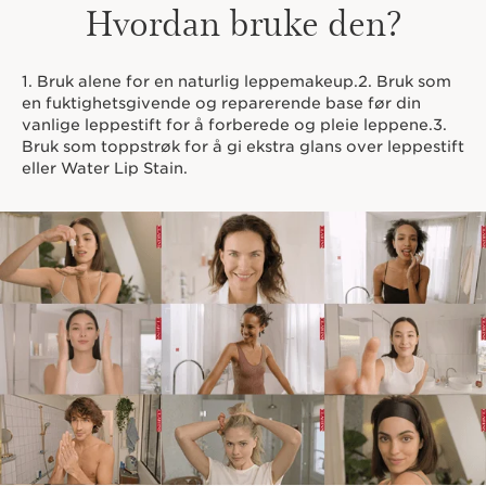
Hvordan bruke den?
nyperoseolje.
Innovasjon
Makeup som umiddelbart fremhever leppene dine
1. Bruk alene for en naturlig leppemakeup.2. Bruk som
samtidig som den tar vare på dem.
en fuktighetsgivende og reparerende base før din
Selv uten makeup blir leppene vakrere for hver dag
vanlige leppestift for å forberede og pleie leppene.3.
takket være den unike hudpleieformelen.
Bruk som toppstrøk for å gi ekstra glans over leppestift
Clarins Plus
eller Water Lip Stain.
65 års oljeekspertise er samlet i denne unike formelen
med 26 % planteoljer og 91 % ingredienser av naturlig
opprinnelse.