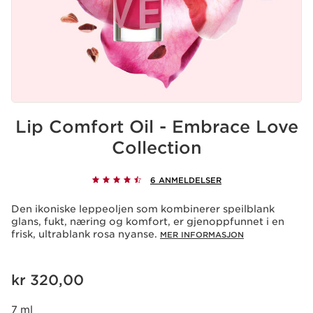
Lip Comfort Oil - Embrace Love
Collection
6 ANMELDELSER
Den ikoniske leppeoljen som kombinerer speilblank
glans, fukt, næring og komfort, er gjenoppfunnet i en
frisk, ultrablank rosa nyanse.
MER INFORMASJON
Nåværende pris kr 320,00
kr 320,00
7 ml