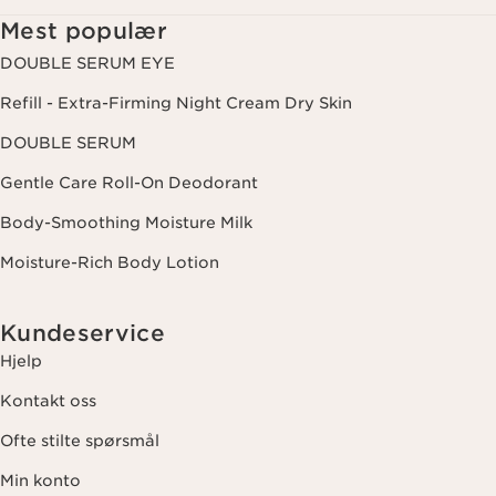
avmeldingslenken i hvert nyhetsbrev. For mer informasjon om
Mest populær
hvordan vi behandler dine data og dine rettigheter, vennligst se
vår
personvernerklæring
.
DOUBLE SERUM EYE
Refill - Extra-Firming Night Cream Dry Skin
DOUBLE SERUM
Gentle Care Roll-On Deodorant
Body-Smoothing Moisture Milk
Moisture-Rich Body Lotion
Kundeservice
Hjelp
Kontakt oss
Ofte stilte spørsmål
Min konto