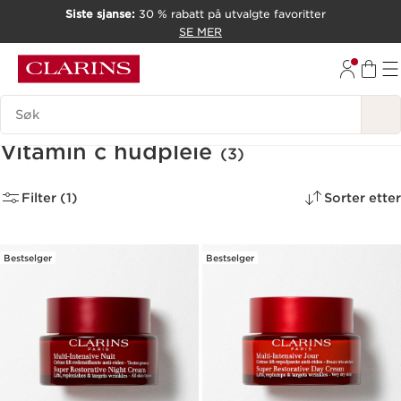
Siste sjanse:
30 % rabatt på utvalgte favoritter
HOPP TIL INNHOLD
SE MER
GÅ TIL BUNNTEKST
Søk Forklaring
Vitamin c hudpleie
(3)
Filter (1)
Sorter etter
Bestselger
Bestselger