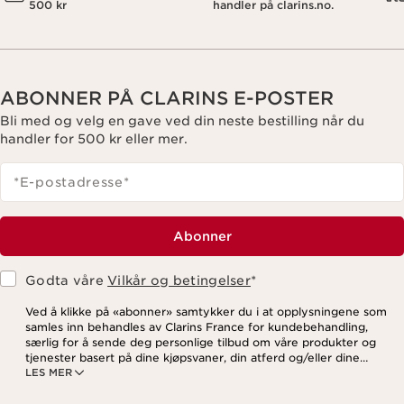
500 kr
handler på clarins.no.
ABONNER PÅ CLARINS E-POSTER
Bli med og velg en gave ved din neste bestilling når du
handler for 500 kr eller mer.
*E-postadresse
*
Abonner
Godta våre
Vilkår og betingelser
*
Ved å klikke på «abonner» samtykker du i at opplysningene som
samles inn behandles av Clarins France for kundebehandling,
særlig for å sende deg personlige tilbud om våre produkter og
tjenester basert på dine kjøpsvaner, din atferd og/eller dine
LES MER
interesser, inkludert visning på sosiale medier og
tredjepartsnettsteder, samt for analytiske formål. Du kan når som
helst trekke tilbake samtykket ditt ved å klikke på