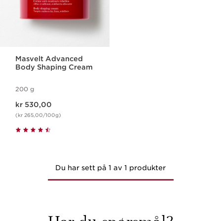
Masvelt Advanced
Body Shaping Cream
200 g
Nåværende pris kr 530,00
kr 530,00
(kr 265,00/100g)
Du har sett på 1 av 1 produkter
Har du spørsmål?