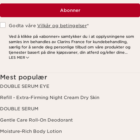
Abonner
Godta våre
Vilkår og betingelser
*
Ved å klikke på «abonner» samtykker du i at opplysningene som
samles inn behandles av Clarins France for kundebehandling,
særlig for å sende deg personlige tilbud om våre produkter og
tjenester basert på dine kjøpsvaner, din atferd og/eller dine
LES MER
interesser, inkludert visning på sosiale medier og
tredjepartsnettsteder, samt for analytiske formål. Du kan når som
helst trekke tilbake samtykket ditt ved å klikke på
avmeldingslenken i hvert nyhetsbrev. For mer informasjon om
Mest populær
hvordan vi behandler dine data og dine rettigheter, vennligst se
vår
personvernerklæring
.
DOUBLE SERUM EYE
Refill - Extra-Firming Night Cream Dry Skin
DOUBLE SERUM
Gentle Care Roll-On Deodorant
Moisture-Rich Body Lotion