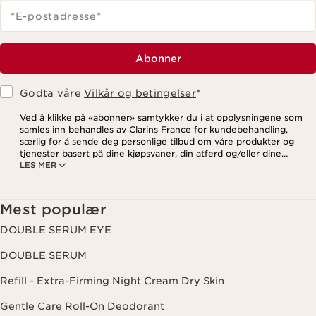
*E-postadresse
*
Abonner
Godta våre
Vilkår og betingelser
*
Ved å klikke på «abonner» samtykker du i at opplysningene som
samles inn behandles av Clarins France for kundebehandling,
særlig for å sende deg personlige tilbud om våre produkter og
tjenester basert på dine kjøpsvaner, din atferd og/eller dine
LES MER
interesser, inkludert visning på sosiale medier og
tredjepartsnettsteder, samt for analytiske formål. Du kan når som
helst trekke tilbake samtykket ditt ved å klikke på
avmeldingslenken i hvert nyhetsbrev. For mer informasjon om
Mest populær
hvordan vi behandler dine data og dine rettigheter, vennligst se
vår
personvernerklæring
.
DOUBLE SERUM EYE
DOUBLE SERUM
Refill - Extra-Firming Night Cream Dry Skin
Gentle Care Roll-On Deodorant