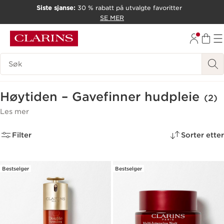
Siste sjanse:
30 % rabatt på utvalgte favoritter
HOPP TIL INNHOLD
SE MER
GÅ TIL BUNNTEKST
Søk Forklaring
Høytiden – Gavefinner hudpleie
(2)
Les mer
Filter
Sorter etter
Bestselger
Bestselger