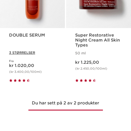
DOUBLE SERUM
Super Restorative
Night Cream All Skin
Types
3 STØRRELSER
50 ml
Nåværende pris kr 1.225,00
Fra
Nåværende pris kr 1.020,00
kr 1.225,00
kr 1.020,00
(kr 2.450,00/100ml)
(kr 3.400,00/100ml)
Du har sett på 2 av 2 produkter