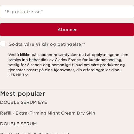
*E-postadresse
*
Abonner
Godta våre
Vilkår og betingelser
*
Ved å klikke på «abonner» samtykker du i at opplysningene som
samles inn behandles av Clarins France for kundebehandling,
særlig for å sende deg personlige tilbud om våre produkter og
tjenester basert på dine kjøpsvaner, din atferd og/eller dine
LES MER
interesser, inkludert visning på sosiale medier og
tredjepartsnettsteder, samt for analytiske formål. Du kan når som
helst trekke tilbake samtykket ditt ved å klikke på
avmeldingslenken i hvert nyhetsbrev. For mer informasjon om
Mest populær
hvordan vi behandler dine data og dine rettigheter, vennligst se
vår
personvernerklæring
.
DOUBLE SERUM EYE
Refill - Extra-Firming Night Cream Dry Skin
DOUBLE SERUM