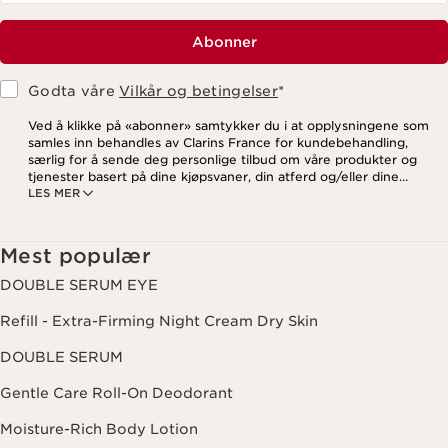
Abonner
Godta våre
Vilkår og betingelser
*
Ved å klikke på «abonner» samtykker du i at opplysningene som
samles inn behandles av Clarins France for kundebehandling,
særlig for å sende deg personlige tilbud om våre produkter og
tjenester basert på dine kjøpsvaner, din atferd og/eller dine
LES MER
interesser, inkludert visning på sosiale medier og
tredjepartsnettsteder, samt for analytiske formål. Du kan når som
helst trekke tilbake samtykket ditt ved å klikke på
avmeldingslenken i hvert nyhetsbrev. For mer informasjon om
Mest populær
hvordan vi behandler dine data og dine rettigheter, vennligst se
vår
personvernerklæring
.
DOUBLE SERUM EYE
Refill - Extra-Firming Night Cream Dry Skin
DOUBLE SERUM
Gentle Care Roll-On Deodorant
Moisture-Rich Body Lotion