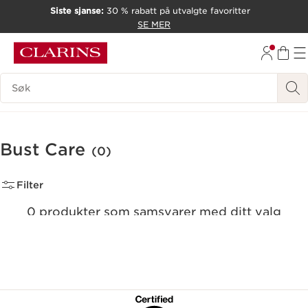
Siste sjanse:
30 % rabatt på utvalgte favoritter
HOPP TIL INNHOLD
SE MER
GÅ TIL BUNNTEKST
Søk Forklaring
Bust Care
(0)
Filter
0 produkter som samsvarer med ditt valg
Tilbakestill alle filtre