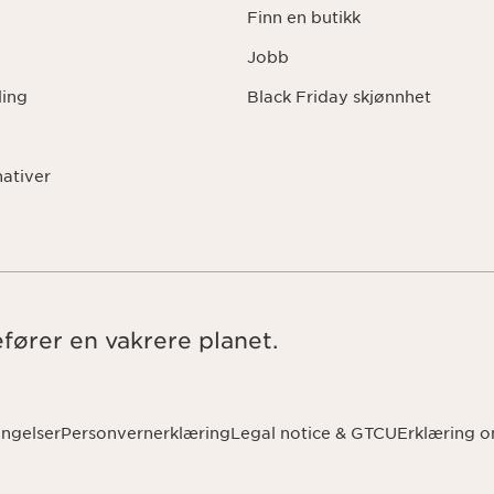
Finn en butikk
Jobb
ling
Black Friday skjønnhet
nativer
efører en vakrere planet.
ingelser
Personvernerklæring
Legal notice & GTCU
Erklæring o