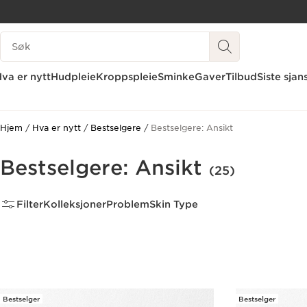
HOPP TIL INNHOLD
Søk Forklaring
GÅ TIL BUNNTEKST
va er nytt
Hudpleie
Kroppspleie
Sminke
Gaver
Tilbud
Siste sjan
Hjem
Hva er nytt
Bestselgere
Bestselgere: Ansikt
Bestselgere: Ansikt
(25)
Filter
Kolleksjoner
Problem
Skin Type
Bestselger
Bestselger