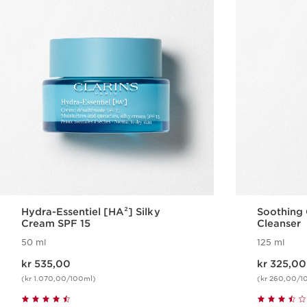
Hydra-Essentiel [HA²] Silky
Soothing
Cream SPF 15
Cleanser
50 ml
125 ml
Nåværende pris kr 535,00
Nåværende pris kr 325,00
kr 535,00
kr 325,00
(kr 1.070,00/100ml)
(kr 260,00/1
Hurtigvisning