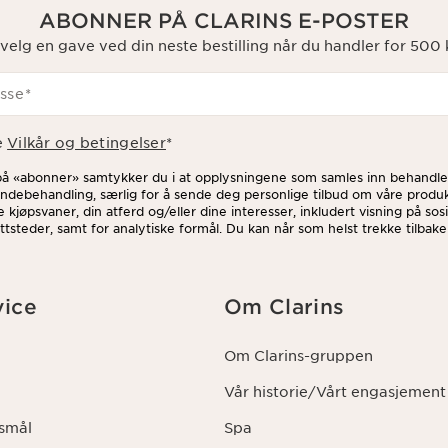
ABONNER PÅ CLARINS E-POSTER
velg en gave ved din neste bestilling når du handler for 500 k
sse
*
e
Vilkår og betingelser
*
 på «abonner» samtykker du i at opplysningene som samles inn behandles
ndebehandling, særlig for å sende deg personlige tilbud om våre produk
e kjøpsvaner, din atferd og/eller dine interesser, inkludert visning på so
ttsteder, samt for analytiske formål. Du kan når som helst trekke tilbak
på avmeldingslenken i hvert nyhetsbrev. For mer informasjon om hvorda
dine rettigheter, vennligst se vår
personvernerklæring
.
ice
Om Clarins
Om Clarins-gruppen
Vår historie/Vårt engasjement
rsmål
Spa