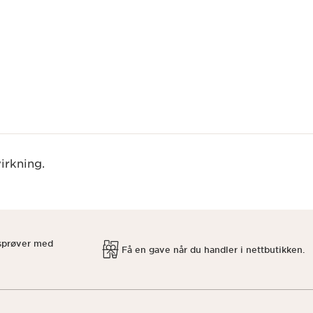
irkning.
isprøver med
Få en gave når du handler i nettbutikken.