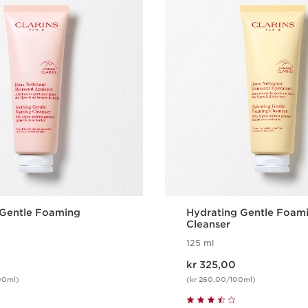
 Gentle Foaming
Hydrating Gentle Foam
Cleanser
125 ml
Nåværende pris kr 325,00
kr 325,00
00ml)
(kr 260,00/100ml)
Hurtigvisning
Hurtigvisn