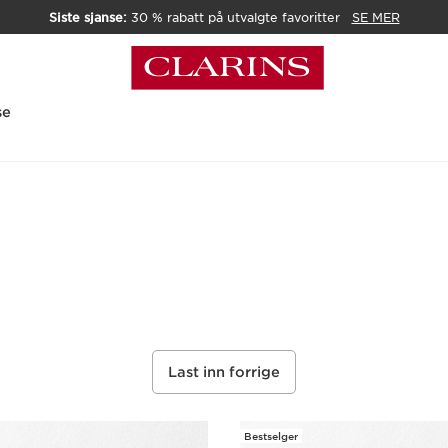
Siste sjanse:
30 % rabatt på utvalgte favoritter
SE MER
se
Last inn forrige
Bestselger