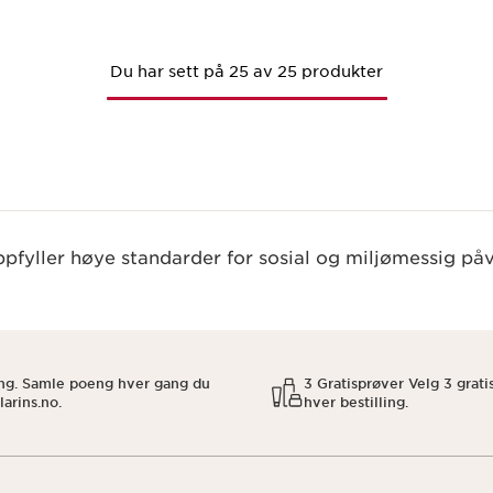
Du har sett på 25 av 25 produkter
pfyller høye standarder for sosial og miljømessig påv
eng. Samle poeng hver gang du
3 Gratisprøver Velg 3 grat
larins.no.
hver bestilling.