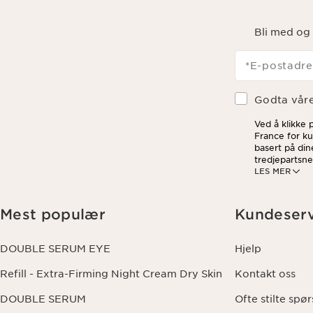
Bli med og 
*E-postadre
Godta vår
Ved å klikke
France for ku
basert på din
tredjepartsne
LES MER
ved å klikke 
dine data og 
Mest populær
Kundeserv
DOUBLE SERUM EYE
Hjelp
Refill - Extra-Firming Night Cream Dry Skin
Kontakt oss
DOUBLE SERUM
Ofte stilte spø