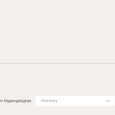
Navigates to
Norway
m tilgjengelighet