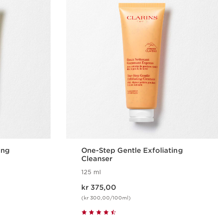
ing
One-Step Gentle Exfoliating
Cleanser
125 ml
Nåværende pris kr 375,00
kr 375,00
(kr 300,00/100ml)
ing
Hurtigvisning