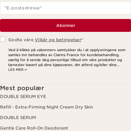
*E-postadresse
*
Abonner
Godta våre
Vilkår og betingelser
*
Ved å klikke på «abonner» samtykker du i at opplysningene som
samles inn behandles av Clarins France for kundebehandling,
særlig for å sende deg personlige tilbud om våre produkter og
tjenester basert på dine kjøpsvaner, din atferd og/eller dine
LES MER
interesser, inkludert visning på sosiale medier og
tredjepartsnettsteder, samt for analytiske formål. Du kan når som
helst trekke tilbake samtykket ditt ved å klikke på
avmeldingslenken i hvert nyhetsbrev. For mer informasjon om
Mest populær
hvordan vi behandler dine data og dine rettigheter, vennligst se
vår
personvernerklæring
.
DOUBLE SERUM EYE
Refill - Extra-Firming Night Cream Dry Skin
DOUBLE SERUM
Gentle Care Roll-On Deodorant