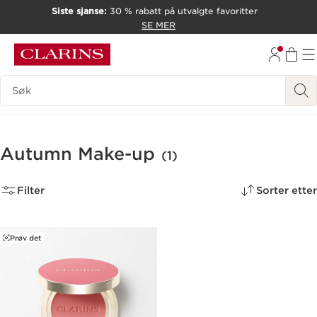
Siste sjanse:
30 % rabatt på utvalgte favoritter
HOPP TIL INNHOLD
SE MER
GÅ TIL BUNNTEKST
Søk Forklaring
Autumn Make-up
(1)
Filter
Sorter etter
Prøv det